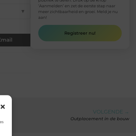
publiek te delen. Druk op de knop
‘Aanmelden’ en zet de eerste stap naar
▼
meer zichtbaarheid en groei. Meld je nu
aan!
Registreer nu!
Email
VOLGENDE →
Outplacement in de bouw
es