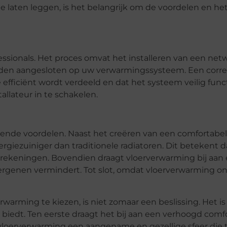
 laten leggen, is het belangrijk om de voordelen en het
fessionals. Het proces omvat het installeren van een net
orden aangesloten op uw verwarmingssysteem. Een corr
e efficiënt wordt verdeeld en dat het systeem veilig func
allateur in te schakelen.
lende voordelen. Naast het creëren van een comfortabe
giezuiniger dan traditionele radiatoren. Dit betekent d
rekeningen. Bovendien draagt vloerverwarming bij aan
llergenen vermindert. Tot slot, omdat vloerverwarming onz
warming te kiezen, is niet zomaar een beslissing. Het is
n biedt. Ten eerste draagt het bij aan een verhoogd comf
vloerverwarming een aangename en gezellige sfeer die t