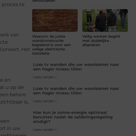
veroorzaken
 proces te
werk van
Waarom de juiste
Veilig werken begint
wandconstructie
met duidelijke
ecte
bepalend is voor een
afspraken
tioneert. Het
veilige elektrische
installatie
Luxe tv wanden die uw woonkamer naar
een hoger niveau tillen
Lees verder »
le en
at u op de
Luxe tv wanden die uw woonkamer naar
een hoger niveau tillen
 een betere
Lees verder »
ichtbaar is,
Hoe kun je zonne-energie optimaal
benutten nadat de salderingsregeling
 een
eindigt?
ort in uw
Lees verder »
raditionele