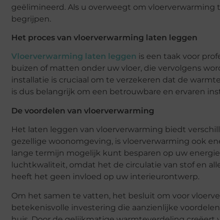
geëlimineerd. Als u overweegt om vloerverwarming te
begrijpen.
Het proces van vloerverwarming laten leggen
Vloerverwarming laten leggen
is een taak voor pro
buizen of matten onder uw vloer, die vervolgens w
installatie is cruciaal om te verzekeren dat de warmt
is dus belangrijk om een betrouwbare en ervaren inst
De voordelen van vloerverwarming
Het laten leggen van vloerverwarming biedt verschil
gezellige woonomgeving, is vloerverwarming ook ener
lange termijn mogelijk kunt besparen op uw energie
luchtkwaliteit, omdat het de circulatie van stof en a
heeft het geen invloed op uw interieurontwerp.
Om het samen te vatten, het besluit om voor vloerver
betekenisvolle investering die aanzienlijke voordele
huis. Door de gelijkmatige warmteverdeling creëert 