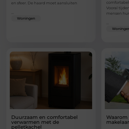
comfortabel
en sfeer. De haard moet aansluiten
Vooral tijd
...
mensen hu
Woningen
...
Woninge
Duurzaam en comfortabel
Waarom k
verwarmen met de
makelaa
pelletkachel