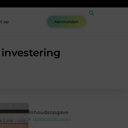
t op
Aanmelden
investering
Inhoudsopgave
Veelgestelde vragen