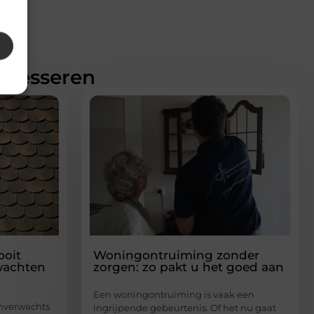
teresseren
ooit
Woningontruiming zonder
wachten
zorgen: zo pakt u het goed aan
Een woningontruiming is vaak een
onverwachts
ingrijpende gebeurtenis. Of het nu gaat