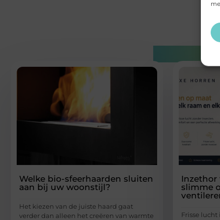
mee
Gerelatee
Welke bio-sfeerhaarden sluiten
Inzethor
aan bij uw woonstijl?
slimme o
ventiler
Het kiezen van de juiste haard gaat
Frisse lucht
verder dan alleen het creëren van warmte