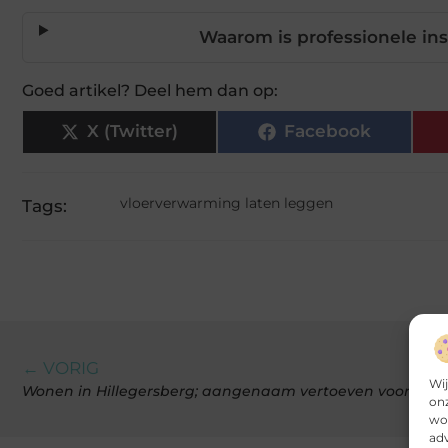
Waarom is professionele ins
Goed artikel? Deel hem dan op:
X (Twitter)
Facebook
vloerverwarming laten leggen
Tags:
← VORIG
Wij
Wonen in Hillegersberg; aangenaam vertoeven voor jong
onz
wor
adv