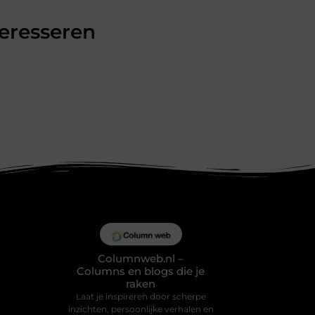
teresseren
Columnweb.nl –
Columns en blogs die je
raken
Laat je inspireren door scherpe
inzichten, persoonlijke verhalen en