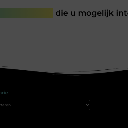
rde artikelen
die u mogelijk in
orie