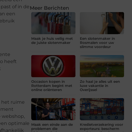
past of in de
Meer Berichten
kan een
gebruik
Maak je huis veilig met
Een slotenmaker in
de juiste slotenmaker
Rosmalen voor uw
slimme voordeur
lente
o heeft
k
Occasion kopen in
Zo haal je alles uit een
Rotterdam begint met
luxe vakantie in
online oriënteren
Overijssel
 het ruime
egment
ze webshop,
een optimale
Maak een einde aan de
Kredietverzekering voor
problemen die
exporteurs: bescherm
afhankelijk