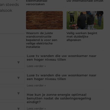
kleinmateriaal
uw internationale omzet
aan steeds
veroorzaken
 alsook
Waarom de juiste
Veilig werken begint
wandconstructie
met duidelijke
bepalend is voor een
afspraken
veilige elektrische
installatie
Luxe tv wanden die uw woonkamer naar
een hoger niveau tillen
▼
Lees verder »
Luxe tv wanden die uw woonkamer naar
▼
een hoger niveau tillen
Lees verder »
▼
Hoe kun je zonne-energie optimaal
benutten nadat de salderingsregeling
eindigt?
▼
Lees verder »