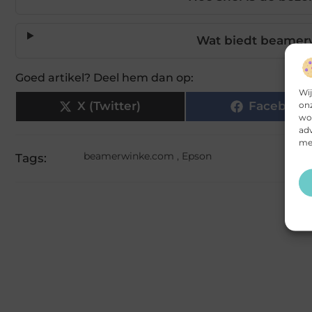
Wat biedt beamer
Goed artikel? Deel hem dan op:
Wij
onz
X (Twitter)
Facebook
wor
adv
mee
beamerwinke.com
,
Epson
Tags: