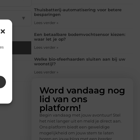
Thuisbatterij-automatisering voor betere
besparingen
▼
Lees verder »
Een betaalbare bodemvochtsensor kiezen:
waar let je op?
es
il
Lees verder »
Welke bio-sfeerhaarden sluiten aan bij uw
woonstijl?
Lees verder »
Word vandaag nog
lid van ons
platform!
Begin vandaag met jouw avontuur! Stel
het niet langer uit en meld je direct aan.
Ons platform biedt een geweldige
mogelijkheid om jouw stem te laten
horen en jouw blog met een breder