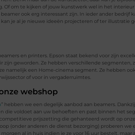
Of om te kijken of jouw kunstwerk wel in het interieur 
beamer ook erg interessant zijn. In ieder ander bedrijf 
kan je al je nieuwe ideeën projecteren of ter illustratie 
eamers en printers. Epson staat bekend voor zijn excel
air zijn geworden. Ze hebben verschillende segmenten, z
ben ze namelijk een Home-cinema segment. Ze hebben oo
rwijssector of voor in vergaderruimtes.
 onze webshop
m
” hebben we een degelijk aanbod aan beamers. Dankzij
n die voldoet aan uw behoeften en past binnen het s
 competitieve prijszetting die gehanteerd wordt op on
rkoop (onder anderen de dienst bezorging) proberen we 
orgen al in huis indien je ze voor 16 uur bestelt, maar 