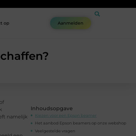
t op
Aanmelden
chaffen?
of
Inhoudsopgave
k
Kiezen voor een Epson beamer
ft namelijk
Het aanbod Epson beamers op onze webshop
Veelgestelde vragen
beeld een