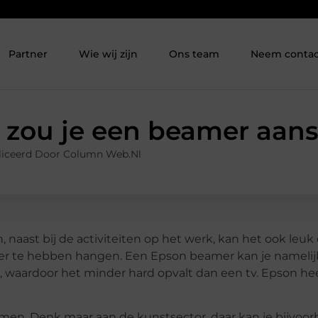
Partner
Wie wij zijn
Ons team
Neem contac
zou je een beamer aans
iceerd Door Column Web.nl
 naast bij de activiteiten op het werk, kan het ook leuk 
mer te hebben hangen. Een Epson beamer kan je namelij
waardoor het minder hard opvalt dan een tv. Epson hee
en. Denk maar aan de kunstsector, daar kan je bijvoor