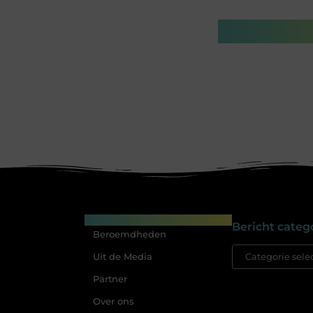
Gerelatee
Main Links
Bericht categ
Beroemdheden
Uit de Media
Partner
Over ons