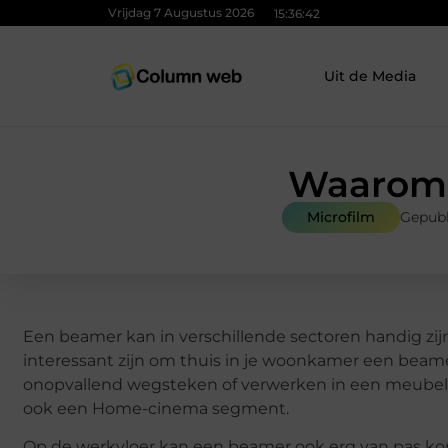
Vrijdag 7 Augustus 2026
15:36:43
Uit de Media
Waarom 
Microfilm
Gepubl
Een beamer kan in verschillende sectoren handig zijn,
interessant zijn om thuis in je woonkamer een bea
onopvallend wegsteken of verwerken in een meubel, 
ook een Home-cinema segment.
Op de werkvloer kan een beamer ook erg van pas kom