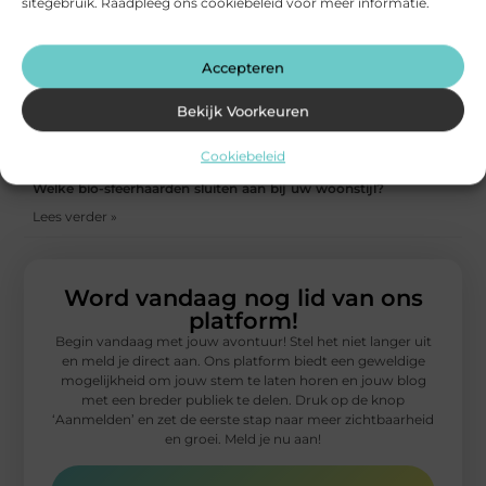
sitegebruik. Raadpleeg ons cookiebeleid voor meer informatie.
Lees verder »
Thuisbatterij-automatisering voor betere besparingen
Accepteren
Lees verder »
Bekijk Voorkeuren
Een betaalbare bodemvochtsensor kiezen: waar let je op?
Lees verder »
Cookiebeleid
Welke bio-sfeerhaarden sluiten aan bij uw woonstijl?
Lees verder »
Word vandaag nog lid van ons
platform!
Begin vandaag met jouw avontuur! Stel het niet langer uit
en meld je direct aan. Ons platform biedt een geweldige
mogelijkheid om jouw stem te laten horen en jouw blog
met een breder publiek te delen. Druk op de knop
‘Aanmelden’ en zet de eerste stap naar meer zichtbaarheid
en groei. Meld je nu aan!