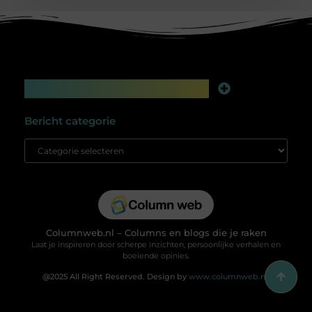
Main Links
Linkbuilding platform: jouw geheime wapen voor betere online zichtbaarheid
Extra geld verdienen: slim bijverdienen in de digitale tijd
Bericht categorie
Columnweb.nl – Columns en blogs die je raken
Laat je inspireren door scherpe inzichten, persoonlijke verhalen en
boeiende opinies.
@2025 All Right Reserved. Design by
www.columnweb.nl.