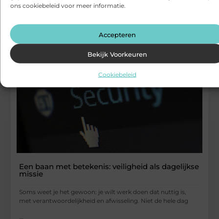
ons cookiebeleid voor meer informatie.
...
Zakelijk
Accepteren
Bekijk Voorkeuren
Cookiebeleid
Een baan met betekenis: veiligheid als dagelijkse
missie
Soms weet je het gewoon: je wilt werk doen dat nuttig is,
met verantwoordelijkheid en afwisseling. Niet de hele dag
...