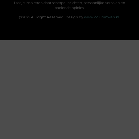
Laat je inspireren door scherpe inzichten, persoonlijke verhalen en
boeiende opinies.
@2025 All Right Reserved. Design by
www.columnweb.nl.