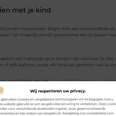
en met je kind
ind kunnen meegroeien. Begin met een basiszandbak en 
t maakt het mogelijk om de speelruimte aan te passen na
bakken die makkelijk op te bergen zijn wanneer ze niet 
en of zelfs balkons, zodat elk kind kan genieten van buit
 creatief spel, educatieve ontwikkeling en puur plezier
e variant voor kleine ruimtes, de voordelen blijven het
Wij respecteren uw privacy.
ken en groeien.
 gebruiken cookies en vergelijkbare technologieën om te begrijpen hoe u
s om hun eigen avonturen te beleven in hun eigen magi
e website gebruikt en om de gebruikerservaring te verbeteren. Deze cooki
den voor verschillende doeleinden ingezet, zoals gepersonaliseerde
ertenties en het meten van sitegebruik. Raadpleeg ons cookiebeleid voor