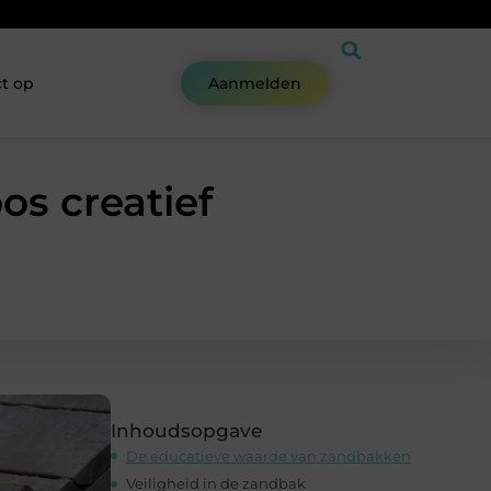
t op
Aanmelden
os creatief
Inhoudsopgave
De educatieve waarde van zandbakken
Veiligheid in de zandbak