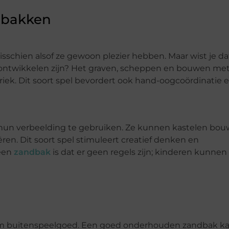
dbakken
misschien alsof ze gewoon plezier hebben. Maar wist je da
 ontwikkelen zijn? Het graven, scheppen en bouwen met
oriek. Dit soort spel bevordert ook hand-oogcoördinatie 
 hun verbeelding te gebruiken. Ze kunnen kastelen bo
ren. Dit soort spel stimuleert creatief denken en
een
zandbak
is dat er geen regels zijn; kinderen kunnen
aat om buitenspeelgoed. Een goed onderhouden zandbak k