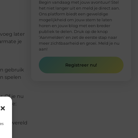
Begin vandaag met jouw avontuur! Stel
het niet langer uit en meld je direct aan.
Ons platform biedt een geweldige
mogelijkheid om jouw stem te laten
horen en jouw blog met een breder
publiek te delen. Druk op de knop
voeg later
‘Aanmelden’ en zet de eerste stap naar
armate je
meer zichtbaarheid en groei. Meld je nu
aan!
Registreer nu!
in gebruik
en spelen
. Of je nu
zelfde:
sche wereld
es