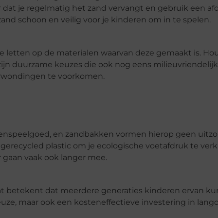
r dat je regelmatig het zand vervangt en gebruik een a
nd schoon en veilig voor je kinderen om in te spelen.
te letten op de materialen waarvan deze gemaakt is. Hou
jn duurzame keuzes die ook nog eens milieuvriendelijk 
erwondingen te voorkomen.
itenspeelgoed, en zandbakken vormen hierop geen uitzo
 gerecycled plastic om je ecologische voetafdruk te ver
ar gaan vaak ook langer mee.
t betekent dat meerdere generaties kinderen ervan k
uze, maar ook een kosteneffectieve investering in lang