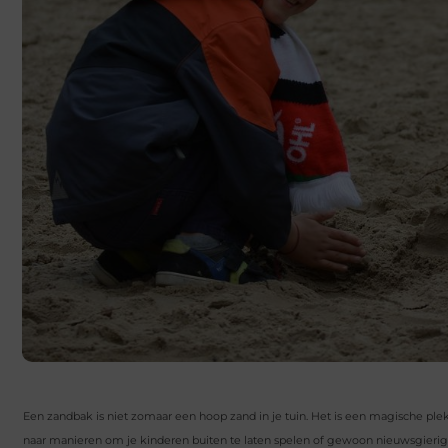
Een zandbak is niet zomaar een hoop zand in je tuin. Het is een magische plek 
naar manieren om je kinderen buiten te laten spelen of gewoon nieuwsgierig be