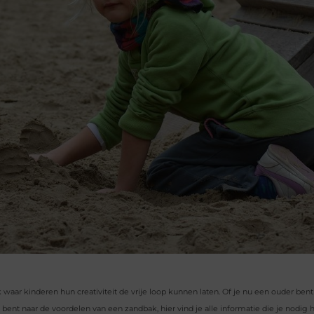
waar kinderen hun creativiteit de vrije loop kunnen laten. Of je nu een ouder bent
nt naar de voordelen van een zandbak, hier vind je alle informatie die je nodig h