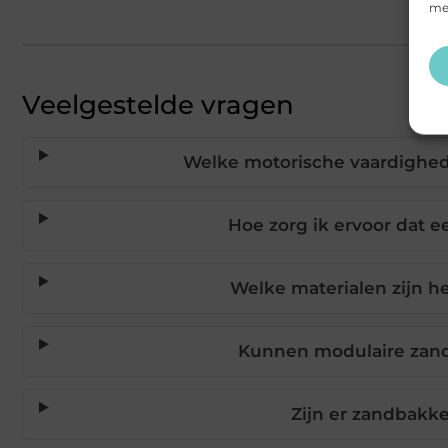
mee
Veelgestelde vragen
Welke motorische vaardighed
Hoe zorg ik ervoor dat e
Welke materialen zijn 
Kunnen modulaire zan
Zijn er zandbakke