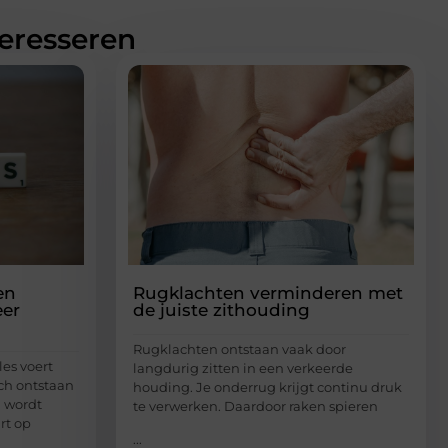
teresseren
en
Rugklachten verminderen met
er
de juiste zithouding
Rugklachten ontstaan vaak door
les voert
langdurig zitten in een verkeerde
ch ontstaan
houding. Je onderrug krijgt continu druk
d wordt
te verwerken. Daardoor raken spieren
rt op
...