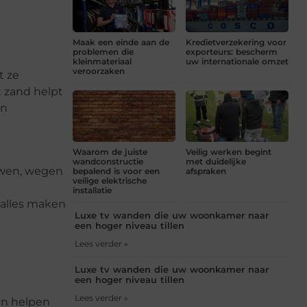
Maak een einde aan de
Kredietverzekering voor
problemen die
exporteurs: bescherm
kleinmateriaal
uw internationale omzet
veroorzaken
t ze
 zand helpt
en
Waarom de juiste
Veilig werken begint
wandconstructie
met duidelijke
uwen, wegen
bepalend is voor een
afspraken
veilige elektrische
installatie
 alles maken
Luxe tv wanden die uw woonkamer naar
een hoger niveau tillen
Lees verder »
Luxe tv wanden die uw woonkamer naar
een hoger niveau tillen
Lees verder »
an helpen