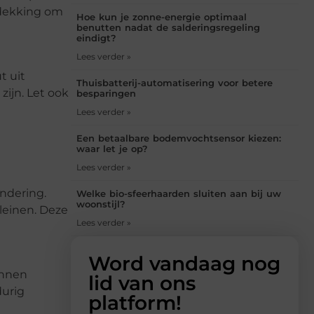
fdekking om
Hoe kun je zonne-energie optimaal
benutten nadat de salderingsregeling
eindigt?
Lees verder »
t uit
Thuisbatterij-automatisering voor betere
zijn. Let ook
besparingen
Lees verder »
Een betaalbare bodemvochtsensor kiezen:
waar let je op?
Lees verder »
ndering.
Welke bio-sfeerhaarden sluiten aan bij uw
woonstijl?
kleinen. Deze
Lees verder »
Word vandaag nog
unnen
lid van ons
durig
platform!