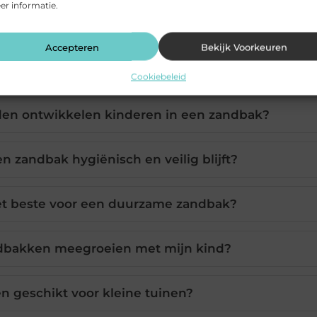
r informatie.
Accepteren
Bekijk Voorkeuren
Cookiebeleid
en ontwikkelen kinderen in een zandbak?
en zandbak hygiënisch en veilig blijft?
het beste voor een duurzame zandbak?
dbakken meegroeien met mijn kind?
n geschikt voor kleine tuinen?