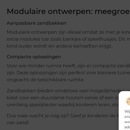
Modulaire ontwerpen: meegroei
Aanpasbare zandbakken
Modulaire ontwerpen zijn ideaal omdat ze met je k
extra modules toe zoals bankjes of speelhuisjes. Di
kind ouder wordt en andere behoeften krijgt.
Compacte oplossingen
Voor wie minder ruimte heeft, zijn er compacte zand
zijn. Deze oplossingen zijn perfect voor kleinere tuin
ongeacht de beschikbare ruimte.
Zandbakken bieden eindeloos veel mogelijkheden voor
kiest voor een duurzame houten versie of een compact
urenlang speelplezier waarbij kinderen leren, ontdek
Wij
Dus waar wacht je nog op? Geef je kinderen de kan
onz
wor
van zand!
adv