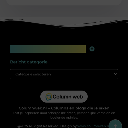
Main Links
Linkbuilding platform: jouw geheime wapen voor betere online zichtbaarheid
Extra geld verdienen: slim bijverdienen in de digitale tijd
Bericht categorie
Columnweb.nl – Columns en blogs die je raken
Laat je inspireren door scherpe inzichten, persoonlijke verhalen en
boeiende opinies.
@2025 All Right Reserved. Design by
www.columnweb.nl.