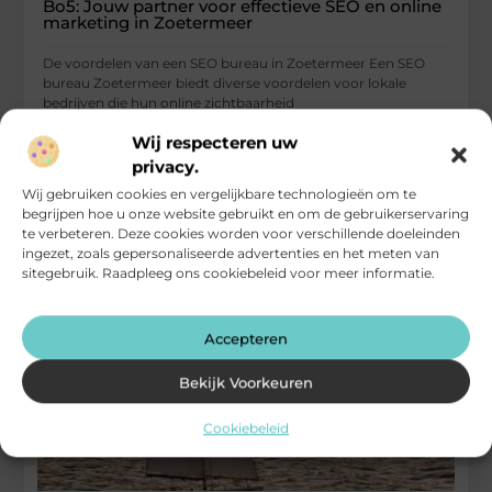
Bo5: Jouw partner voor effectieve SEO en online
marketing in Zoetermeer
De voordelen van een SEO bureau in Zoetermeer Een SEO
bureau Zoetermeer biedt diverse voordelen voor lokale
bedrijven die hun online zichtbaarheid
...
Wij respecteren uw
Bedrijven
privacy.
Wij gebruiken cookies en vergelijkbare technologieën om te
begrijpen hoe u onze website gebruikt en om de gebruikerservaring
te verbeteren. Deze cookies worden voor verschillende doeleinden
ingezet, zoals gepersonaliseerde advertenties en het meten van
sitegebruik. Raadpleeg ons cookiebeleid voor meer informatie.
Accepteren
Bekijk Voorkeuren
Cookiebeleid