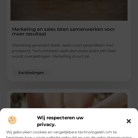
Marketing en sales laten samenwerken voor
meer resultaat
Marketing genereert leads. Sales voert gesprekken met
prospects. Toch ontstaan vaak discussies zodra een lead
wordt overgedragen. Marketing stuurt op
...
Aanbiedingen
Wij respecteren uw
privacy.
Wij gebruiken cookies en vergelijkbare technologieën om te
begrijpen hoe u onze website gebruikt en om de gebruikerservaring