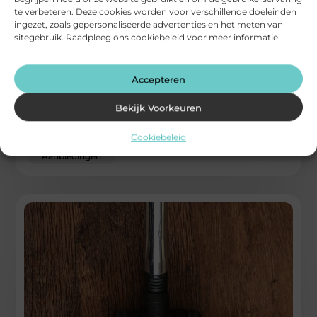
te verbeteren. Deze cookies worden voor verschillende doeleinden
ingezet, zoals gepersonaliseerde advertenties en het meten van
sitegebruik. Raadpleeg ons cookiebeleid voor meer informatie.
Rugklachten verminderen met de juiste
zithouding
Accepteren
Rugklachten ontstaan vaak door langdurig zitten in een
verkeerde houding. Je onderrug krijgt continu druk te
Bekijk Voorkeuren
verwerken. Daardoor raken spieren
Cookiebeleid
...
Aanbiedingen