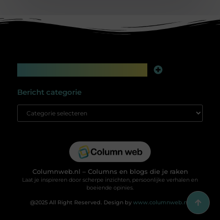
Main Links
Linkbuilding platform: jouw geheime wapen voor betere online zichtbaarheid
Extra geld verdienen: slim bijverdienen in de digitale tijd
Bericht categorie
Columnweb.nl – Columns en blogs die je raken
Laat je inspireren door scherpe inzichten, persoonlijke verhalen en
boeiende opinies.
@2025 All Right Reserved. Design by
www.columnweb.nl.