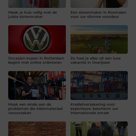
Maak je huis veilig met de
Een slotenmaker in Rosmalen
juiste slotenmaker
voor uw slimme voordeur
Occasion kopen in Rotterdam
Zo haal je alles uit een luxe
begint met online oriënteren
vakantie in Overijssel
Maak een einde aan de
Kredietverzekering voor
problemen die kleinmateriaal
exporteurs: bescherm uw
veroorzaken
internationale omzet