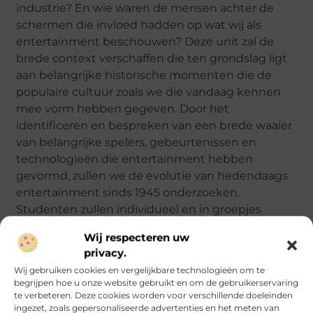
industrie? En wie waren de mensen achter de
schermen die invloed hadden op wat wij als
entertainment beschouwen? Deze unit zal de
brede context verschaffen die ten grondslag ligt
aan belangrijke historische momenten die de
populaire cultuur zoals we die vandaag kennen
mee vorm hebben gegeven. Door het
identificeren en bespreken van een brede waaier
van belangrijke spelers, gebeurtenissen en
technologieën die entertainment hebben
gevormd, zullen we de evolutie van hedendaags
entertainment sinds 1945 onderzoeken.
Studenten zullen individueel en in groepjes
onderzoeken en analyseren hoe de brede aard
Wij respecteren uw
van de entertainmentindustrie zich doorheen de
privacy.
geschiedenis internationaal en in Australië heeft
Wij gebruiken cookies en vergelijkbare technologieën om te
ontwikkeld.
begrijpen hoe u onze website gebruikt en om de gebruikerservaring
te verbeteren. Deze cookies worden voor verschillende doeleinden
ingezet, zoals gepersonaliseerde advertenties en het meten van