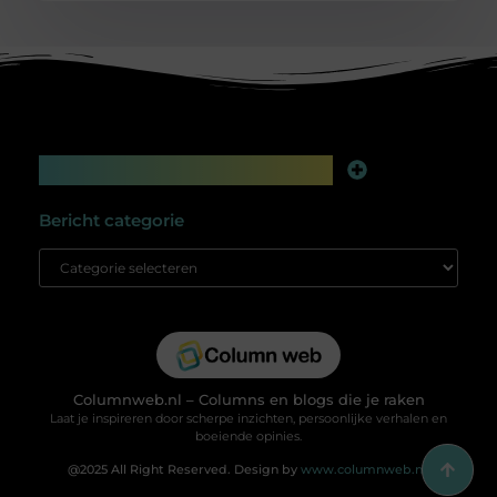
Main Links
Linkbuilding platform: jouw geheime wapen voor betere online zichtbaarheid
Extra geld verdienen: slim bijverdienen in de digitale tijd
Bericht categorie
Columnweb.nl – Columns en blogs die je raken
Laat je inspireren door scherpe inzichten, persoonlijke verhalen en
boeiende opinies.
@2025 All Right Reserved. Design by
www.columnweb.nl.