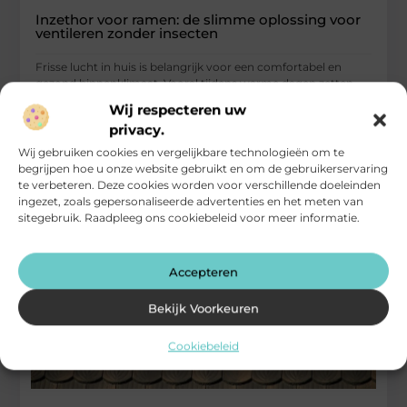
Inzethor voor ramen: de slimme oplossing voor
ventileren zonder insecten
Frisse lucht in huis is belangrijk voor een comfortabel en
gezond binnenklimaat. Vooral tijdens warme dagen zetten
veel mensen hun
Wij respecteren uw
privacy.
...
Woningen
Wij gebruiken cookies en vergelijkbare technologieën om te
begrijpen hoe u onze website gebruikt en om de gebruikerservaring
te verbeteren. Deze cookies worden voor verschillende doeleinden
ingezet, zoals gepersonaliseerde advertenties en het meten van
sitegebruik. Raadpleeg ons cookiebeleid voor meer informatie.
Accepteren
Bekijk Voorkeuren
Cookiebeleid