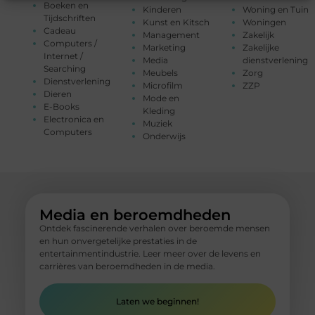
Boeken en
Kinderen
Woning en Tuin
Tijdschriften
Kunst en Kitsch
Woningen
Cadeau
Management
Zakelijk
Computers /
Marketing
Zakelijke
Internet /
Media
dienstverlening
Searching
Meubels
Zorg
Dienstverlening
Microfilm
ZZP
Dieren
Mode en
E-Books
Kleding
Electronica en
Muziek
Computers
Onderwijs
Media en beroemdheden
Ontdek fascinerende verhalen over beroemde mensen
en hun onvergetelijke prestaties in de
entertainmentindustrie. Leer meer over de levens en
carrières van beroemdheden in de media.
Laten we beginnen!