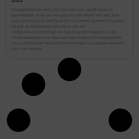
2022
Koopgids kinder bed 2022 Een bed voor jezelf kopen is
gemakkelijk, maar als het gaat om het kiezen van een bed
voor je kind zijn er veel factoren om rekening mee te houden:
de stijl, de kinderbedmaat die je wilt, de
veiligheidsvoorzieningen en hoe lang het meegaat. In dit
artikel bespreken we alles van babybedjes tot slaapplaatsen
om jou te helpen het perfecte kinderbed van goede kwaliteit
voor uw kleintje