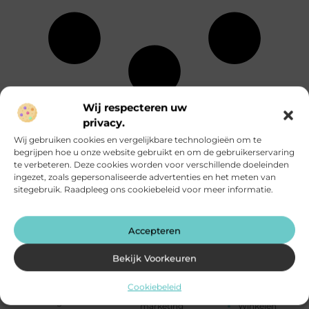
Wij respecteren uw
Energie
Particuliere
Alle
Entertainment
dienstverlening
privacy.
onderwerpen
Eten en drinken
Rechten
Wij gebruiken cookies en vergelijkbare technologieën om te
Financieel
Relatie
begrijpen hoe u onze website gebruikt en om de gebruikerservaring
Aanbiedingen
Fotografie
Sport
te verbeteren. Deze cookies worden voor verschillende doeleinden
Afvalverwerking
Geschenken
Startpaginas
ingezet, zoals gepersonaliseerde advertenties en het meten van
Alarmsysteem
Gezondheid
Telefonie
sitegebruik. Raadpleeg ons cookiebeleid voor meer informatie.
Attracties
Groothandel
Testing
Auto's en
Hobby en vrije
Toerisme
Motoren
tijd
Tuin en
Banen en
Accepteren
Horeca
buitenleven
opleidingen
Huishoudelijk
Tweewielers
Beauty en
Humor
Vakantie
Bekijk Voorkeuren
verzorging
Industrie
Verbouwen
Bedrijven
Internet
Vervoer en
Cookiebeleid
Bloemen
Internet
transport
Blog
marketing
Winkelen