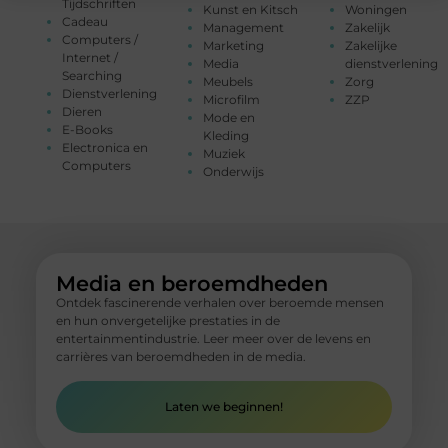
Tijdschriften
Kunst en Kitsch
Woningen
Cadeau
Management
Zakelijk
Computers /
Marketing
Zakelijke
Internet /
Media
dienstverlening
Searching
Meubels
Zorg
Dienstverlening
Microfilm
ZZP
Dieren
Mode en
E-Books
Kleding
Electronica en
Muziek
Computers
Onderwijs
Media en beroemdheden
Ontdek fascinerende verhalen over beroemde mensen
en hun onvergetelijke prestaties in de
entertainmentindustrie. Leer meer over de levens en
carrières van beroemdheden in de media.
Laten we beginnen!