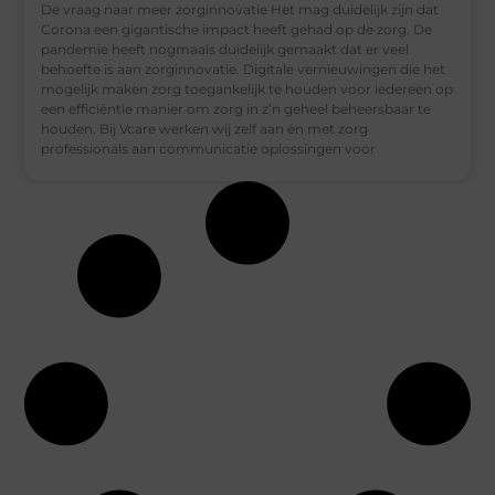
De vraag naar meer zorginnovatie Het mag duidelijk zijn dat
Corona een gigantische impact heeft gehad op de zorg. De
pandemie heeft nogmaals duidelijk gemaakt dat er veel
behoefte is aan zorginnovatie. Digitale vernieuwingen die het
mogelijk maken zorg toegankelijk te houden voor iedereen op
een efficiëntie manier om zorg in z’n geheel beheersbaar te
houden. Bij Vcare werken wij zelf aan én met zorg
professionals aan communicatie oplossingen voor