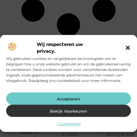
Energie
Particuliere
Alle
Wij respecteren uw
Entertainment
dienstverlening
onderwerpen
privacy.
Eten en drinken
Rechten
Financieel
Relatie
Wij gebruiken cookies en vergelijkbare technologieën om te
Aanbiedingen
Fotografie
Sport
begrijpen hoe u onze website gebruikt en om de gebruikerservaring
Afvalverwerking
Geschenken
Startpaginas
te verbeteren. Deze cookies worden voor verschillende doeleinden
Alarmsysteem
Gezondheid
Telefonie
ingezet, zoals gepersonaliseerde advertenties en het meten van
Attracties
Groothandel
Testing
sitegebruik. Raadpleeg ons cookiebeleid voor meer informatie.
Auto's en
Hobby en vrije
Toerisme
Motoren
tijd
Tuin en
Banen en
Horeca
buitenleven
Accepteren
opleidingen
Huishoudelijk
Tweewielers
Beauty en
Humor
Vakantie
verzorging
Bekijk Voorkeuren
Industrie
Verbouwen
Bedrijven
Internet
Vervoer en
Bloemen
Internet
transport
Cookiebeleid
Blog
marketing
Winkelen
Boeken en
Kinderen
Woning en Tuin