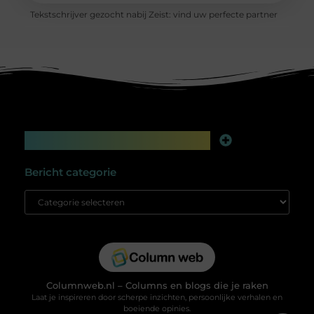
Tekstschrijver gezocht nabij Zeist: vind uw perfecte partner
Main Links
Linkbuilding platform: jouw geheime wapen voor betere online zichtbaarheid
Extra geld verdienen: slim bijverdienen in de digitale tijd
Bericht categorie
Columnweb.nl – Columns en blogs die je raken
Laat je inspireren door scherpe inzichten, persoonlijke verhalen en
boeiende opinies.