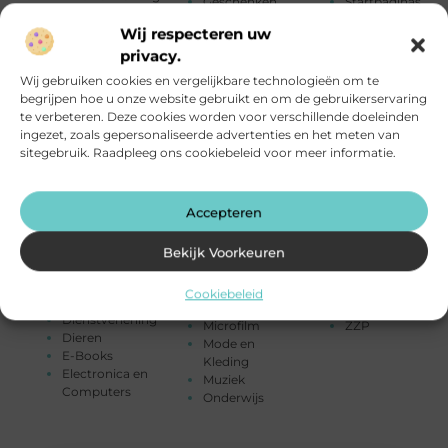
Geschenken
Startpaginas
Alarmsysteem
Gezondheid
Telefonie
Wij respecteren uw
Attracties
Groothandel
Testing
Auto's en
privacy.
Hobby en vrije
Toerisme
Motoren
tijd
Tuin en
Wij gebruiken cookies en vergelijkbare technologieën om te
Banen en
Horeca
buitenleven
begrijpen hoe u onze website gebruikt en om de gebruikerservaring
opleidingen
Huishoudelijk
Tweewielers
te verbeteren. Deze cookies worden voor verschillende doeleinden
Beauty en
Humor
Vakantie
ingezet, zoals gepersonaliseerde advertenties en het meten van
verzorging
Industrie
Verbouwen
sitegebruik. Raadpleeg ons cookiebeleid voor meer informatie.
Bedrijven
Internet
Vervoer en
Bloemen
Internet
transport
Blog
marketing
Winkelen
Accepteren
Boeken en
Kinderen
Woning en Tuin
Tijdschriften
Kunst en Kitsch
Woningen
Cadeau
Bekijk Voorkeuren
Management
Zakelijk
Computers /
Marketing
Zakelijke
Internet /
Media
dienstverlening
Cookiebeleid
Searching
Meubels
Zorg
Dienstverlening
Microfilm
ZZP
Dieren
Mode en
E-Books
Kleding
Electronica en
Muziek
Computers
Onderwijs