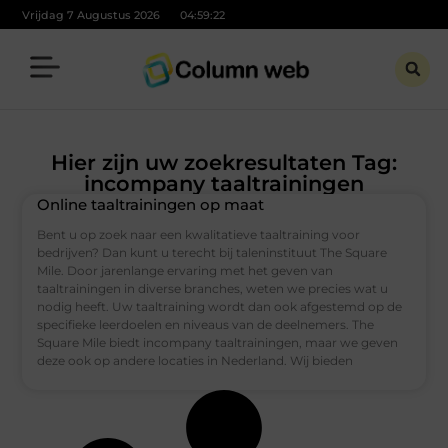
Vrijdag 7 Augustus 2026
04:59:22
Hier zijn uw zoekresultaten Tag:
incompany taaltrainingen
Online taaltrainingen op maat
Bent u op zoek naar een kwalitatieve taaltraining voor
bedrijven? Dan kunt u terecht bij taleninstituut The Square
Mile. Door jarenlange ervaring met het geven van
taaltrainingen in diverse branches, weten we precies wat u
nodig heeft. Uw taaltraining wordt dan ook afgestemd op de
specifieke leerdoelen en niveaus van de deelnemers. The
Square Mile biedt incompany taaltrainingen, maar we geven
deze ook op andere locaties in Nederland. Wij bieden