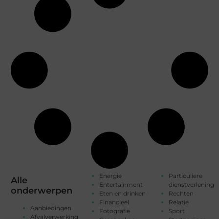
Energie
Particuliere
Alle
Entertainment
dienstverlening
onderwerpen
Eten en drinken
Rechten
Financieel
Relatie
Aanbiedingen
Fotografie
Sport
Afvalverwerking