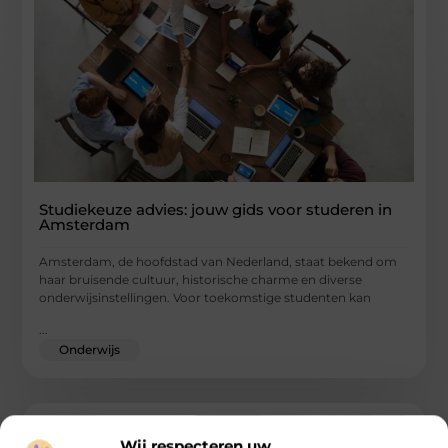
Studiekeuze advies: jouw gids voor studeren in
Amsterdam
Amsterdam, de hoofdstad van Nederland, staat bekend om
haar bruisende cultuur, historische charme en diverse
onderwijsinstellingen. Voor toekomstige studenten kan
...
Onderwijs
Wij respecteren uw