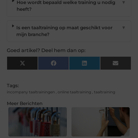
Hoe wordt bepaald welke training u nodig
▼
heeft?
Is een taaltraining op maat geschikt voor
▼
mijn branche?
Goed artikel? Deel hem dan op:
X
Facebook
LinkedIn
Email
(Twitter)
Tags:
incompany taaltrainingen
,
online taaltraining
,
taaltraining
Meer Berichten