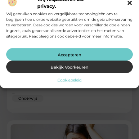
privacy.
Wij gebruiken cookies en vergelijkbare technologieën om te
begrijpen hoe u onze website gebruikt en om de gebruikerservaring
te verbeteren. Deze cookies worden voor verschillende doeleinden
ingezet, zoals gepersonaliseerde advertenties en het meten van
sitegebruik. Raadpleeg ons cookiebeleid voor meer informatie.
Accepteren
Hoe een vaste coach je stap voor stap begeleidt
naar je doelen
Bekijk Voorkeuren
Een vaste coach Tilburg kan een waardevolle partner zijn op
Cookiebeleid
je reis naar het bereiken van je doelen. Of je
...
Onderwijs