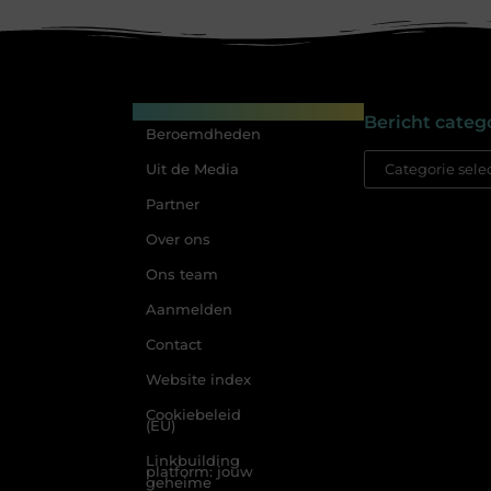
Main Links
Bericht categ
Beroemdheden
Uit de Media
Partner
Over ons
Ons team
Aanmelden
Contact
Website index
Cookiebeleid
(EU)
Linkbuilding
platform: jouw
geheime