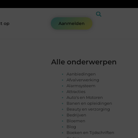
t op
Aanmelden
Alle onderwerpen
Aanbiedingen
Afvalverwerking
Alarmsysteem
Attracties
Auto's en Motoren
Banen en opleidingen
Beauty en verzorging
Bedrijven
Bloemen
Blog
Boeken en Tijdschriften