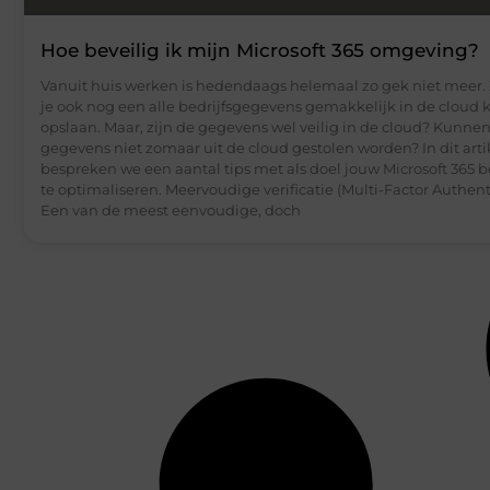
Hoe beveilig ik mijn Microsoft 365 omgeving?
Vanuit huis werken is hedendaags helemaal zo gek niet meer.
je ook nog een alle bedrijfsgegevens gemakkelijk in de cloud 
opslaan. Maar, zijn de gegevens wel veilig in de cloud? Kunnen
gegevens niet zomaar uit de cloud gestolen worden? In dit arti
bespreken we een aantal tips met als doel jouw Microsoft 365 b
te optimaliseren. Meervoudige verificatie (Multi-Factor Authent
Een van de meest eenvoudige, doch