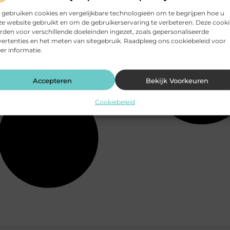
 gebruiken cookies en vergelijkbare technologieën om te begrijpen hoe u
e website gebruikt en om de gebruikerservaring te verbeteren. Deze cooki
den voor verschillende doeleinden ingezet, zoals gepersonaliseerde
ertenties en het meten van sitegebruik. Raadpleeg ons cookiebeleid voor
r informatie.
Accepteren
Bekijk Voorkeuren
Cookiebeleid