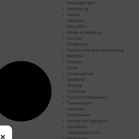
Management
Marketing
Media
Meubels
Microfilm
Mode en Kleding
Muziek
Onderwijs
Particuliere dienstverlening
Rechten
Relatie
Sport
Startpaginas
Telefonie
Testing
Toerisme
Tuin en buitenleven
Tweewielers
Vakantie
Verbouwen
Vervoer en transport
Winkelen
Woning en Tuin
Woningen