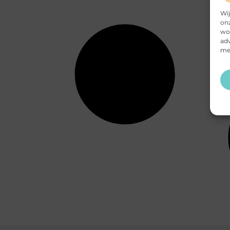
Wij
onz
wor
adv
mee