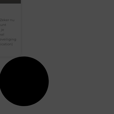
 Zeker nu
kunt
 je
kel
eveiliging
ication)