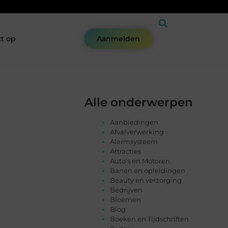
t op
Aanmelden
Alle onderwerpen
Aanbiedingen
Afvalverwerking
Alarmsysteem
Attracties
Auto's en Motoren
Banen en opleidingen
Beauty en verzorging
Bedrijven
Bloemen
Blog
Boeken en Tijdschriften