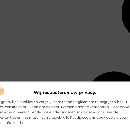
Wij respecteren uw privacy.
 gebruiken cookies en vergelijkbare technologieën om te begrijpen hoe u
e website gebruikt en om de gebruikerservaring te verbeteren. Deze cooki
den voor verschillende doeleinden ingezet, zoals gepersonaliseerde
ertenties en het meten van sitegebruik. Raadpleeg ons cookiebeleid voor
r informatie.