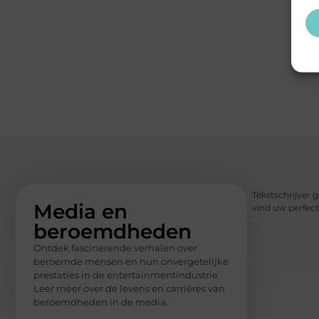
Tekstschrijver g
Media en
vind uw perfect
beroemdheden
Ontdek fascinerende verhalen over
beroemde mensen en hun onvergetelijke
prestaties in de entertainmentindustrie.
Leer meer over de levens en carrières van
beroemdheden in de media.