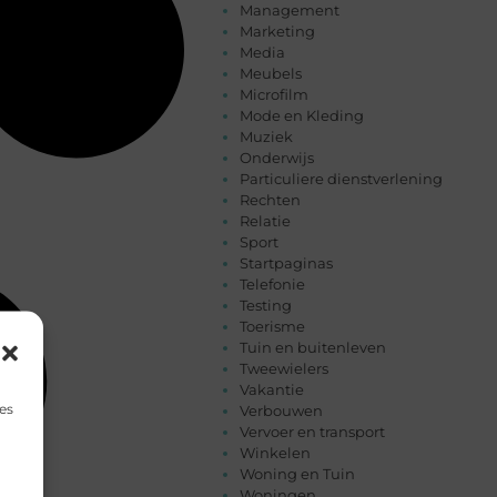
Management
Marketing
Media
Meubels
Microfilm
Mode en Kleding
Muziek
Onderwijs
Particuliere dienstverlening
Rechten
Relatie
Sport
Startpaginas
Telefonie
Testing
Toerisme
Tuin en buitenleven
Tweewielers
Vakantie
es
Verbouwen
Vervoer en transport
Winkelen
Woning en Tuin
Woningen