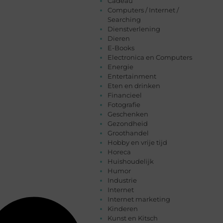
Cadeau
Computers / Internet /
Searching
Dienstverlening
Dieren
E-Books
Electronica en Computers
Energie
Entertainment
Eten en drinken
Financieel
Fotografie
Geschenken
Gezondheid
Groothandel
Hobby en vrije tijd
Horeca
Huishoudelijk
Humor
Industrie
Internet
Internet marketing
Kinderen
Kunst en Kitsch