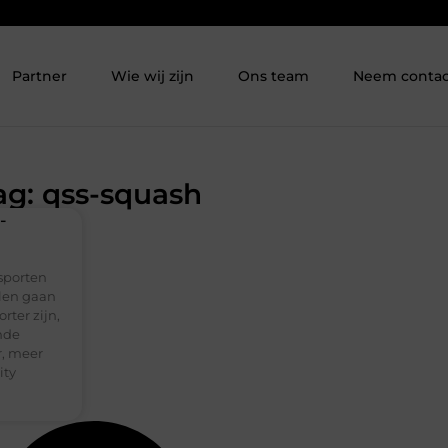
Partner
Wie wij zijn
Ons team
Neem contac
ag: qss-squash
-
sporten
llen gaan
rter zijn,
onde
r, meer
ity