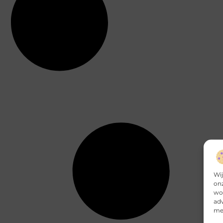
Wij
onz
wor
adv
mee