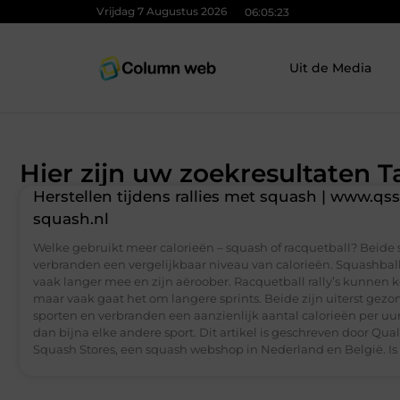
Vrijdag 7 Augustus 2026
06:05:23
Uit de Media
Hier zijn uw zoekresultaten T
Herstellen tijdens rallies met squash | www.qss
squash.nl
Welke gebruikt meer calorieën – squash of racquetball? Beide 
verbranden een vergelijkbaar niveau van calorieën. Squashba
vaak langer mee en zijn aëroober. Racquetball rally’s kunnen ko
maar vaak gaat het om langere sprints. Beide zijn uiterst gez
sporten en verbranden een aanzienlijk aantal calorieën per uu
dan bijna elke andere sport. Dit artikel is geschreven door Qual
Squash Stores, een squash webshop in Nederland en België. Is