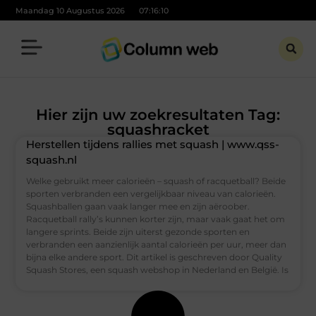
Maandag 10 Augustus 2026
07:16:10
Hier zijn uw zoekresultaten Tag:
squashracket
Herstellen tijdens rallies met squash | www.qss-
squash.nl
Welke gebruikt meer calorieën – squash of racquetball? Beide
sporten verbranden een vergelijkbaar niveau van calorieën.
Squashballen gaan vaak langer mee en zijn aëroober.
Racquetball rally’s kunnen korter zijn, maar vaak gaat het om
langere sprints. Beide zijn uiterst gezonde sporten en
verbranden een aanzienlijk aantal calorieën per uur, meer dan
bijna elke andere sport. Dit artikel is geschreven door Quality
Squash Stores, een squash webshop in Nederland en België. Is