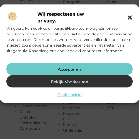
Fotografie
Sport
Afvalverwerking
Geschenken
Startpaginas
Alarmsysteem
Gezondheid
Telefonie
Wij respecteren uw
Attracties
Groothandel
Testing
privacy.
Auto's en
Hobby en vrije
Toerisme
Motoren
Wij gebruiken cookies en vergelijkbare technologieën om te
tijd
Tuin en
Banen en
begrijpen hoe u onze website gebruikt en om de gebruikerservaring
Horeca
buitenleven
opleidingen
te verbeteren. Deze cookies worden voor verschillende doeleinden
Huishoudelijk
Tweewielers
Beauty en
ingezet, zoals gepersonaliseerde advertenties en het meten van
Humor
Vakantie
verzorging
sitegebruik. Raadpleeg ons cookiebeleid voor meer informatie.
Industrie
Verbouwen
Bedrijven
Internet
Vervoer en
Bloemen
Internet
transport
Blog
marketing
Winkelen
Accepteren
Boeken en
Kinderen
Woning en Tuin
Tijdschriften
Kunst en Kitsch
Woningen
Bekijk Voorkeuren
Cadeau
Management
Zakelijk
Computers /
Marketing
Zakelijke
Cookiebeleid
Internet /
Media
dienstverlening
Searching
Meubels
Zorg
Dienstverlening
Microfilm
ZZP
Dieren
Mode en
E-Books
Kleding
Electronica en
Muziek
Computers
Onderwijs