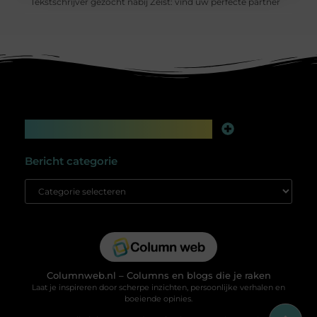
Tekstschrijver gezocht nabij Zeist: vind uw perfecte partner
Main Links
Linkbuilding platform: jouw geheime wapen voor betere online zichtbaarheid
Extra geld verdienen: slim bijverdienen in de digitale tijd
Bericht categorie
Columnweb.nl – Columns en blogs die je raken
Laat je inspireren door scherpe inzichten, persoonlijke verhalen en
boeiende opinies.