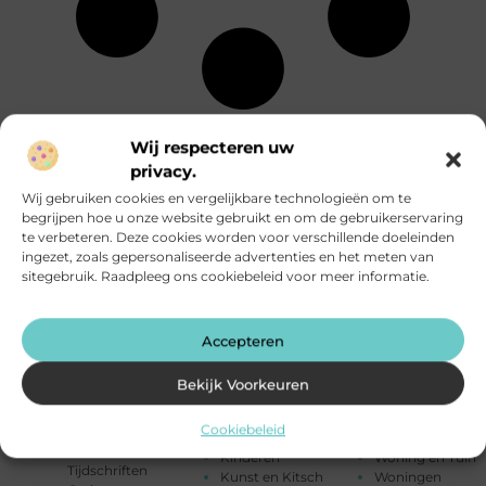
Energie
Particuliere
Alle
Wij respecteren uw
Entertainment
dienstverlening
onderwerpen
Eten en drinken
Rechten
privacy.
Financieel
Relatie
Aanbiedingen
Wij gebruiken cookies en vergelijkbare technologieën om te
Fotografie
Sport
Afvalverwerking
begrijpen hoe u onze website gebruikt en om de gebruikerservaring
Geschenken
Startpaginas
Alarmsysteem
te verbeteren. Deze cookies worden voor verschillende doeleinden
Gezondheid
Telefonie
Attracties
ingezet, zoals gepersonaliseerde advertenties en het meten van
Groothandel
Testing
Auto's en
sitegebruik. Raadpleeg ons cookiebeleid voor meer informatie.
Hobby en vrije
Toerisme
Motoren
tijd
Tuin en
Banen en
Horeca
buitenleven
opleidingen
Huishoudelijk
Tweewielers
Accepteren
Beauty en
Humor
Vakantie
verzorging
Industrie
Verbouwen
Bekijk Voorkeuren
Bedrijven
Internet
Vervoer en
Bloemen
Internet
transport
Cookiebeleid
Blog
marketing
Winkelen
Boeken en
Kinderen
Woning en Tuin
Tijdschriften
Kunst en Kitsch
Woningen