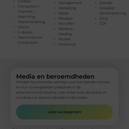
Cadeau
Management
Zakelijk
Computers /
Marketing
Zakelijke
Internet /
Media
dienstverlening
Searching
Meubels
Zorg
Dienstverlening
Microfilm
ZZP
Dieren
Mode en
E-Books
Kleding
Electronica en
Muziek
Computers
Onderwijs
Media en beroemdheden
Ontdek fascinerende verhalen over beroemde mensen
en hun onvergetelijke prestaties in de
entertainmentindustrie. Leer meer over de levens en
carrières van beroemdheden in de media.
Laten we beginnen!