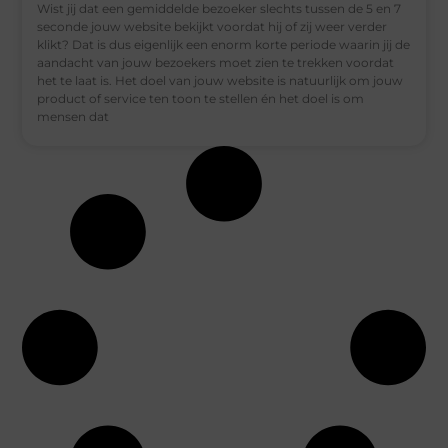
Wist jij dat een gemiddelde bezoeker slechts tussen de 5 en 7
seconde jouw website bekijkt voordat hij of zij weer verder
klikt? Dat is dus eigenlijk een enorm korte periode waarin jij de
aandacht van jouw bezoekers moet zien te trekken voordat
het te laat is. Het doel van jouw website is natuurlijk om jouw
product of service ten toon te stellen én het doel is om
mensen dat