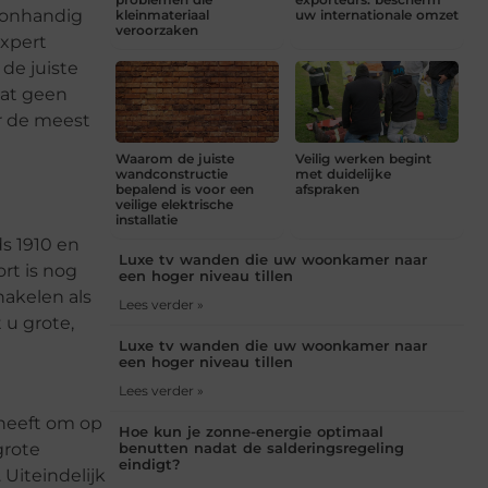
f onhandig
kleinmateriaal
uw internationale omzet
veroorzaken
expert
de juiste
dat geen
or de meest
Waarom de juiste
Veilig werken begint
wandconstructie
met duidelijke
bepalend is voor een
afspraken
veilige elektrische
installatie
ds 1910 en
Luxe tv wanden die uw woonkamer naar
rt is nog
een hoger niveau tillen
hakelen als
Lees verder »
 u grote,
Luxe tv wanden die uw woonkamer naar
een hoger niveau tillen
Lees verder »
 heeft om op
Hoe kun je zonne-energie optimaal
grote
benutten nadat de salderingsregeling
eindigt?
Uiteindelijk