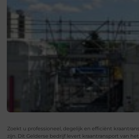
Zoekt u professioneel, degelijk en efficiënt kraantr
zijn. Dit Gelderse bedrijf levert kraantransport van h