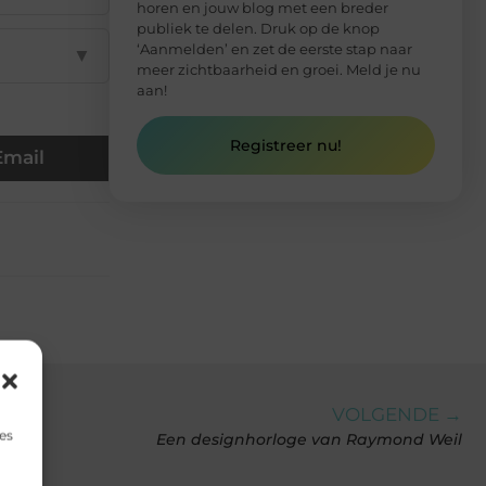
horen en jouw blog met een breder
publiek te delen. Druk op de knop
‘Aanmelden’ en zet de eerste stap naar
▼
meer zichtbaarheid en groei. Meld je nu
aan!
Registreer nu!
Email
VOLGENDE →
es
Een designhorloge van Raymond Weil