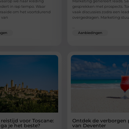
waarop we naar kleding
Marketing genereert leads. Sa
ndert in rap tempo. Waar
gesprekken met prospects. To
raaide om het voortdurend
vaak discussies zodra een lea
 van
overgedragen. Marketing stuu
...
ngen
Aanbiedingen
reistijd voor Toscane:
Ontdek de verborgen 
ga je het beste?
van Deventer