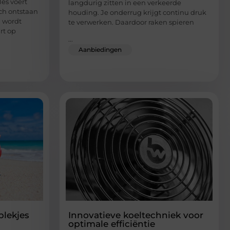
les voert
langdurig zitten in een verkeerde
ch ontstaan
houding. Je onderrug krijgt continu druk
d wordt
te verwerken. Daardoor raken spieren
rt op
...
Aanbiedingen
plekjes
Innovatieve koeltechniek voor
optimale efficiëntie