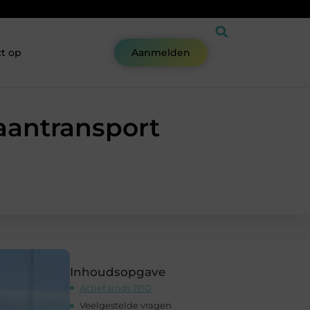
t op
Aanmelden
raantransport
Inhoudsopgave
Actief sinds 1910
Veelgestelde vragen