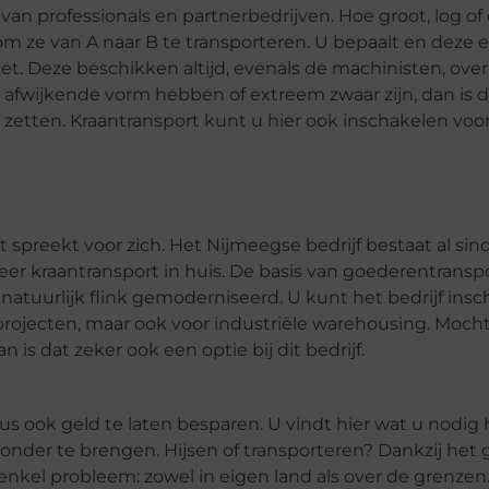
van professionals en partnerbedrijven. Hoe groot, log o
om ze van A naar B te transporteren. U bepaalt en deze 
t. Deze beschikken altijd, evenals de machinisten, over 
 afwijkende vorm hebben of extreem zwaar zijn, dan is 
e zetten. Kraantransport kunt u hier ook inschakelen vo
spreekt voor zich. Het Nijmeegse bedrijf bestaat al sin
r kraantransport in huis. De basis van goederentranspo
natuurlijk flink gemoderniseerd. U kunt het bedrijf insc
sprojecten, maar ook voor industriële warehousing. Mocht
is dat zeker ook een optie bij dit bedrijf.
 dus ook geld te laten besparen. U vindt hier wat u nodig
 onder te brengen. Hijsen of transporteren? Dankzij het 
nkel probleem: zowel in eigen land als over de grenzen. 