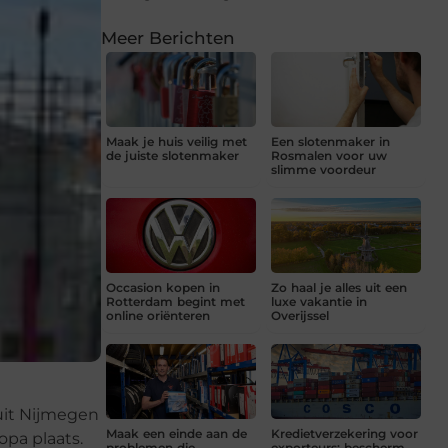
Meer Berichten
Maak je huis veilig met
Een slotenmaker in
de juiste slotenmaker
Rosmalen voor uw
slimme voordeur
Occasion kopen in
Zo haal je alles uit een
Rotterdam begint met
luxe vakantie in
online oriënteren
Overijssel
 uit Nijmegen
Maak een einde aan de
Kredietverzekering voor
opa plaats.
problemen die
exporteurs: bescherm