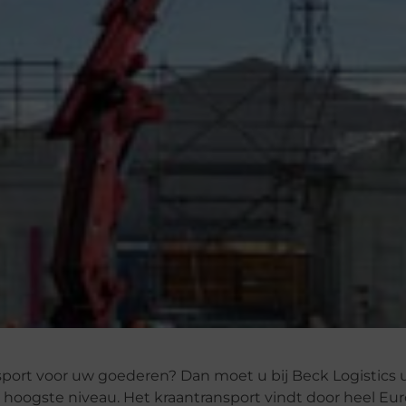
ansport voor uw goederen? Dan moet u bij Beck Logistics
et hoogste niveau. Het kraantransport vindt door heel Eur