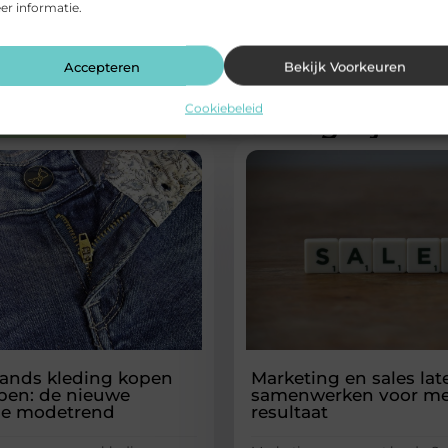
r informatie.
Accepteren
Bekijk Voorkeuren
Cookiebeleid
rde artikelen
die u mogelijk in
ands kleding kopen
Marketing en sales lat
pen: de nieuwe
samenwerken voor me
e modetrend
resultaat