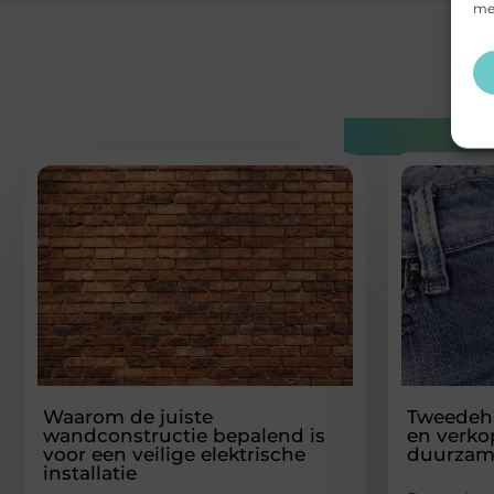
mee
Gerelatee
Waarom de juiste
Tweedeh
wandconstructie bepalend is
en verko
voor een veilige elektrische
duurzam
installatie