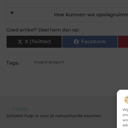
Hoe kunnen we opslagruimte
Goed artikel? Deel hem dan op:
X (Twitter)
Facebook
Kraantransport
Tags:
← VORIG
Wij
onz
Schakel hulp in voor je natuurkunde examen
wor
adv