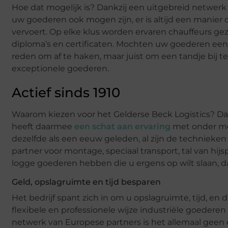
Hoe dat mogelijk is? Dankzij een uitgebreid netwerk 
uw goederen ook mogen zijn, er is altijd een manier 
vervoert. Op elke klus worden ervaren chauffeurs geze
diploma’s en certificaten. Mochten uw goederen een
reden om af te haken, maar juist om een tandje bij t
exceptionele goederen.
Actief sinds 1910
Waarom kiezen voor het Gelderse Beck Logistics? Dat 
heeft daarmee
een schat aan ervaring
met onder mee
dezelfde als een eeuw geleden, al zijn de technieken 
partner voor montage, speciaal transport, tal van hij
logge goederen hebben die u ergens op wilt slaan, dan 
Geld, opslagruimte en tijd besparen
Het bedrijf spant zich in om u opslagruimte, tijd, en
flexibele en professionele wijze industriële goederen
netwerk van Europese partners is het allemaal geen e