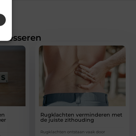
teresseren
en
Rugklachten verminderen met
er
de juiste zithouding
Rugklachten ontstaan vaak door