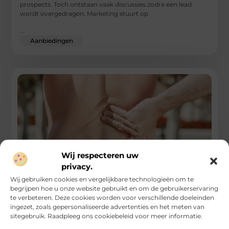
prospects. Toch ontstaan vaak discussies zodra een lead
wordt overgedragen. Marketing stuurt op
...
Aanbiedingen
Wij respecteren uw
privacy.
Wij gebruiken cookies en vergelijkbare technologieën om te
begrijpen hoe u onze website gebruikt en om de gebruikerservaring
Rugklachten verminderen met de juiste
zithouding
te verbeteren. Deze cookies worden voor verschillende doeleinden
ingezet, zoals gepersonaliseerde advertenties en het meten van
sitegebruik. Raadpleeg ons cookiebeleid voor meer informatie.
Rugklachten ontstaan vaak door langdurig zitten in een
verkeerde houding. Je onderrug krijgt continu druk te