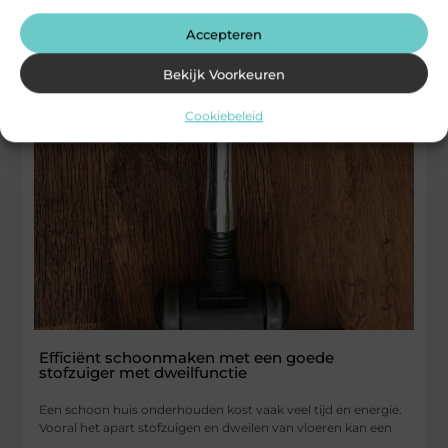
verwerken. Daardoor raken spieren
Accepteren
...
Aanbiedingen
Bekijk Voorkeuren
Cookiebeleid
Efficiënt schoonmaken met een goede
stofzuiger met dweilfunctie
Een schoon huis onderhouden kost vaak veel tijd en energie.
Vooral het apart stofzuigen en dweilen van vloeren kan een