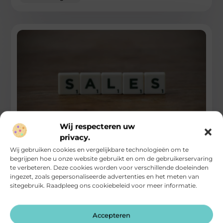
Wij respecteren uw
privacy.
Marketing en sales laten samenwerken voor
meer resultaat
Wij gebruiken cookies en vergelijkbare technologieën om te
begrijpen hoe u onze website gebruikt en om de gebruikerservaring
te verbeteren. Deze cookies worden voor verschillende doeleinden
Marketing genereert leads. Sales voert gesprekken met
ingezet, zoals gepersonaliseerde advertenties en het meten van
prospects. Toch ontstaan vaak discussies zodra een lead
sitegebruik. Raadpleeg ons cookiebeleid voor meer informatie.
wordt overgedragen. Marketing stuurt op
...
Aanbiedingen
Accepteren