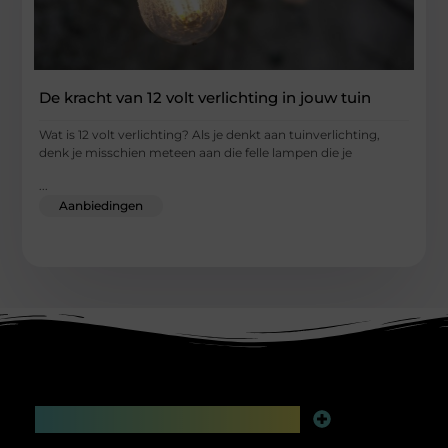
De kracht van 12 volt verlichting in jouw tuin
Wat is 12 volt verlichting? Als je denkt aan tuinverlichting,
denk je misschien meteen aan die felle lampen die je
...
Aanbiedingen
Main Links
Linkbuilding platform: jouw geheime wapen voor betere online zichtbaarheid
Extra geld verdienen: slim bijverdienen in de digitale tijd