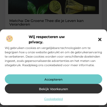
Matcha: De Groene Thee die je Leven kan
Veranderen
In een wereld waar gezondheid en wellness centraal staan, is
Wij respecteren uw
matcha de laatste jaren steeds populairder geworden. Wat
privacy.
maakt deze
Wij gebruiken cookies en vergelijkbare technologieën om te
...
begrijpen hoe u onze website gebruikt en om de gebruikerservaring
Eten En Drinken
te verbeteren. Deze cookies worden voor verschillende doeleinden
ingezet, zoals gepersonaliseerde advertenties en het meten van
sitegebruik. Raadpleeg ons cookiebeleid voor meer informatie.
Accepteren
Bekijk Voorkeuren
Cookiebeleid