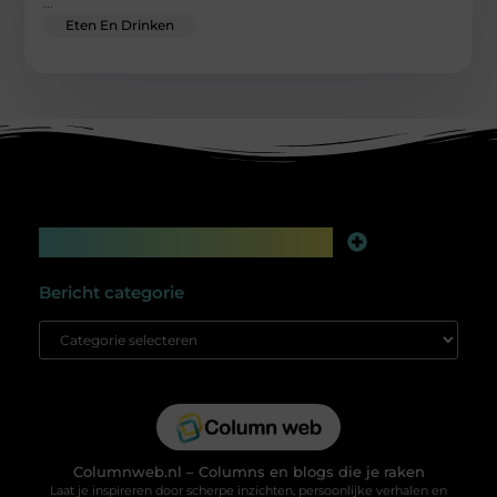
...
Eten En Drinken
Main Links
Linkbuilding platform: jouw geheime wapen voor betere online zichtbaarheid
Extra geld verdienen: slim bijverdienen in de digitale tijd
Bericht categorie
Columnweb.nl – Columns en blogs die je raken
Laat je inspireren door scherpe inzichten, persoonlijke verhalen en