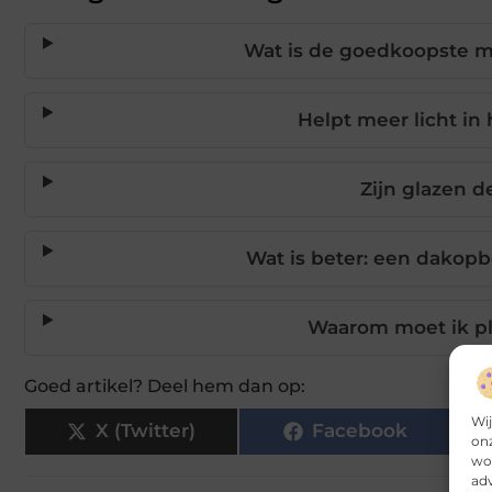
Wat is de goedkoopste ma
Helpt meer licht in
Zijn glazen d
Wat is beter: een dakop
Waarom moet ik pl
Goed artikel? Deel hem dan op:
Wij
X (Twitter)
Facebook
onz
wor
adv