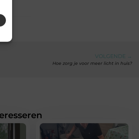
VOLGENDE →
Hoe zorg je voor meer licht in huis?
teresseren