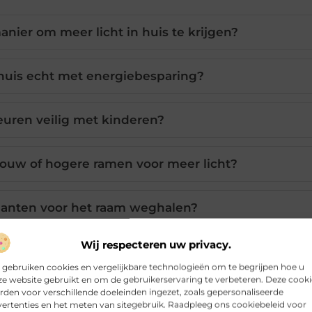
nier om meer licht in huis te krijgen?
 huis echt met energiebesparing?
euren veilig met kinderen?
bouw of hogere ramen voor meer licht?
anten voor het raam weghalen?
Wij respecteren uw privacy.
 gebruiken cookies en vergelijkbare technologieën om te begrijpen hoe u
Pinterest
LinkedIn
e website gebruikt en om de gebruikerservaring te verbeteren. Deze cooki
den voor verschillende doeleinden ingezet, zoals gepersonaliseerde
ertenties en het meten van sitegebruik. Raadpleeg ons cookiebeleid voor