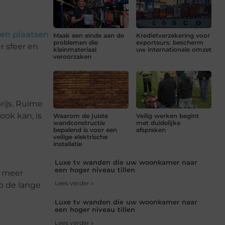
en plaatsen
Maak een einde aan de
Kredietverzekering voor
problemen die
exporteurs: bescherm
r sfeer en
kleinmateriaal
uw internationale omzet
veroorzaken
rijs. Ruime
ook kan, is
Waarom de juiste
Veilig werken begint
wandconstructie
met duidelijke
bepalend is voor een
afspraken
veilige elektrische
installatie
Luxe tv wanden die uw woonkamer naar
een hoger niveau tillen
h meer
Lees verder »
p de lange
Luxe tv wanden die uw woonkamer naar
een hoger niveau tillen
Lees verder »