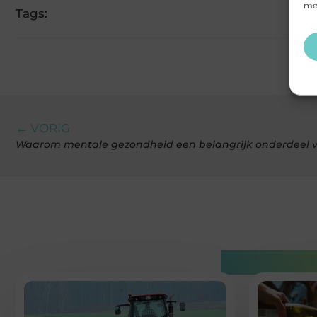
mee
Tags:
← VORIG
Waarom mentale gezondheid een belangrijk onderdeel va
Gerelatee