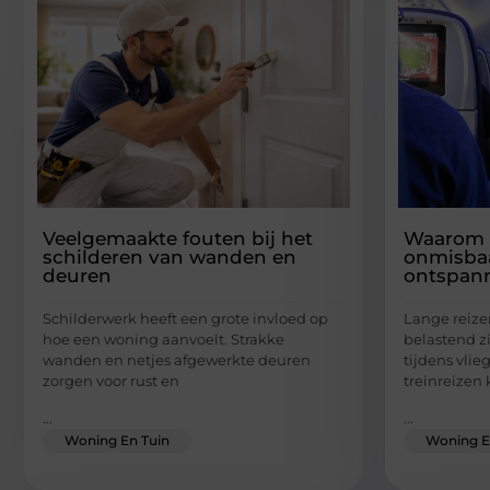
Veelgemaakte fouten bij het
Waarom 
schilderen van wanden en
onmisbaa
deuren
ontspan
Schilderwerk heeft een grote invloed op
Lange reize
hoe een woning aanvoelt. Strakke
belastend zi
wanden en netjes afgewerkte deuren
tijdens vlie
zorgen voor rust en
treinreizen
...
...
Woning En Tuin
Woning E