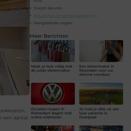
huis
Glazen deuren
Hou ramen en vensterbanken vrij
Veelgestelde vragen
Meer Berichten
Maak je huis veilig met
Een slotenmaker in
de juiste slotenmaker
Rosmalen voor uw
slimme voordeur
Occasion kopen in
Zo haal je alles uit een
tookkosten.
Rotterdam begint met
luxe vakantie in
r een aantal
online oriënteren
Overijssel