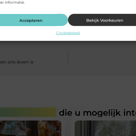
r informatie.
Accepteren
Bekijk Voorkeuren
Cookiebeleid
n ons leven is
rde artikelen
die u mogelijk in