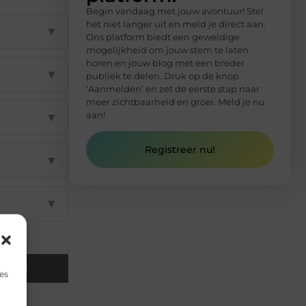
Begin vandaag met jouw avontuur! Stel
het niet langer uit en meld je direct aan.
▼
Ons platform biedt een geweldige
mogelijkheid om jouw stem te laten
horen en jouw blog met een breder
▼
publiek te delen. Druk op de knop
‘Aanmelden’ en zet de eerste stap naar
meer zichtbaarheid en groei. Meld je nu
aan!
▼
Registreer nu!
▼
▼
Email
es