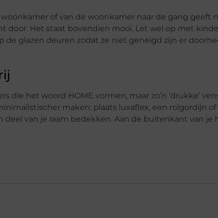
e woonkamer of van de woonkamer naar de gang geeft n
cht door. Het staat bovendien mooi. Let wel op met kinde
op de glazen deuren zodat ze niet geneigd zijn er doorhe
ij
tters die het woord HOME vormen, maar zo’n ‘drukke’ ve
inimalistischer maken: plaats luxaflex, een rolgordijn of
n deel van je raam bedekken. Aan de buitenkant van je h