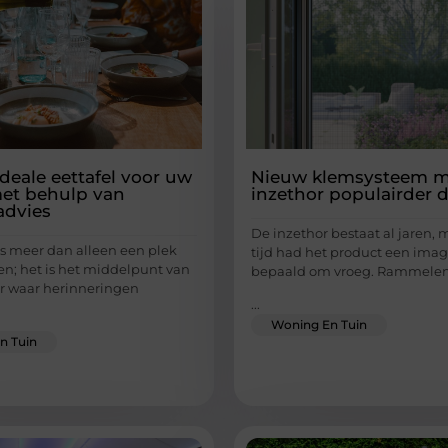
deale eettafel voor uw
Nieuw klemsysteem m
et behulp van
inzethor populairder d
advies
De inzethor bestaat al jaren,
is meer dan alleen een plek
tijd had het product een imago
en; het is het middelpunt van
bepaald om vroeg. Rammele
r waar herinneringen
...
Woning En Tuin
n Tuin