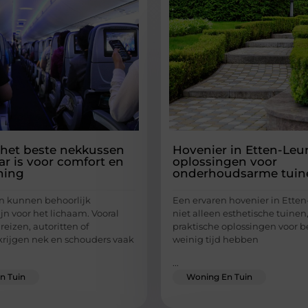
het beste nekkussen
Hovenier in Etten-Leu
r is voor comfort en
oplossingen voor
ning
onderhoudsarme tuin
n kunnen behoorlijk
Een ervaren hovenier in Etten
jn voor het lichaam. Vooral
niet alleen esthetische tuine
greizen, autoritten of
praktische oplossingen voor 
 krijgen nek en schouders vaak
weinig tijd hebben
...
n Tuin
Woning En Tuin