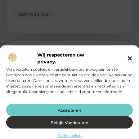
...
Woning En Tuin
Wij respecteren uw
privacy.
Wij gebruiken cookies en vergelijkbare technologieën om te
begrijpen hoe u onze website gebruikt en om de gebruikerservaring
te verbeteren. Deze cookies worden voor verschillende doeleinden
ingezet, zoals gepersonaliseerde advertenties en het meten van
sitegebruik. Raadpleeg ons cookiebeleid voor meer informatie.
Accepteren
Riool ontstoppen in Hoofddorp: snel van je
verstopping af
Bekijk Voorkeuren
Een verstopt riool zorgt direct voor overlast. Water dat niet
Cookiebeleid
wegloopt, een toilet dat overstroomt of een nare rioollucht in