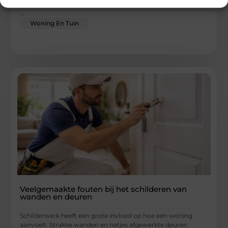
...
Woning En Tuin
Veelgemaakte fouten bij het schilderen van
wanden en deuren
Schilderwerk heeft een grote invloed op hoe een woning
aanvoelt. Strakke wanden en netjes afgewerkte deuren