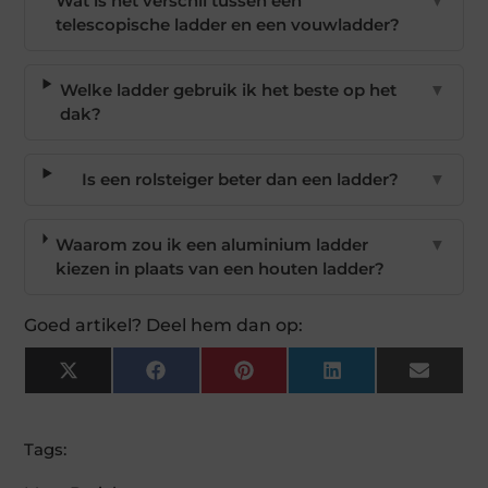
Wat is het verschil tussen een
▼
telescopische ladder en een vouwladder?
Welke ladder gebruik ik het beste op het
▼
dak?
Is een rolsteiger beter dan een ladder?
▼
Waarom zou ik een aluminium ladder
▼
kiezen in plaats van een houten ladder?
Goed artikel? Deel hem dan op:
X
Facebook
Pinterest
LinkedIn
Email
(Twitter)
Tags: