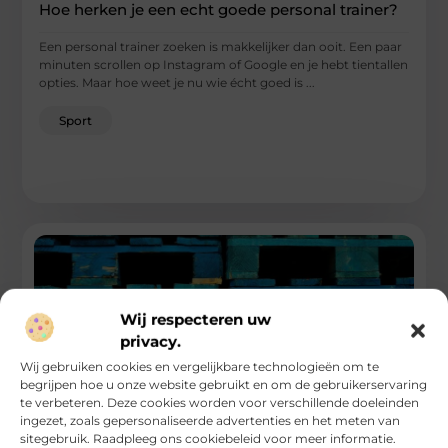
Hoe herken je een echt goede personal trainer?
Een personal trainer zoeken is makkelijker dan ooit. Een paar
minuten scrollen op Instagram of Google en je hebt tientallen
opties. Maar hoe weet je nu wie écht goed is ...
Sport
Wij respecteren uw
privacy.
Wij gebruiken cookies en vergelijkbare technologieën om te
begrijpen hoe u onze website gebruikt en om de gebruikerservaring
te verbeteren. Deze cookies worden voor verschillende doeleinden
ingezet, zoals gepersonaliseerde advertenties en het meten van
sitegebruik. Raadpleeg ons cookiebeleid voor meer informatie.