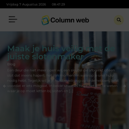
Vrijdag 7 Augustus 2026
08:47:31
Maak je huis veilig met de
juiste slotenmaker
Blog
Een deur die niet meer open wil, een sleutel die afbreekt of een
slot dat ineens hapert: het zijn momenten waarop je snel hulp
nodig hebt. Tegelijk wil je je huisbeveiliging op orde hebben, liefst
voordat er iets misgaat. In beide situaties helpt het om te weten
waar je op moet letten bij sloten én […]