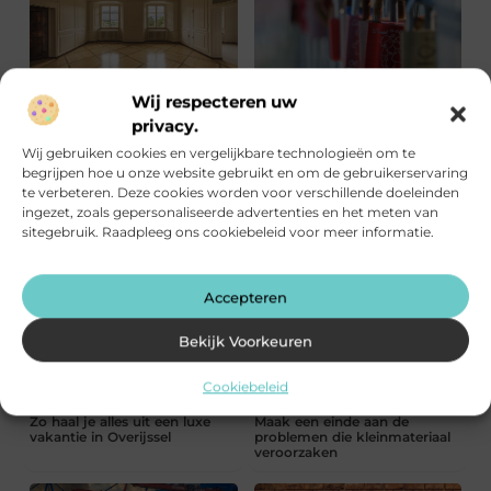
Slim slot voor je Rotterdamse
Maak je huis veilig met de
Wij respecteren uw
woning, slim of niet
juiste slotenmaker
privacy.
Wij gebruiken cookies en vergelijkbare technologieën om te
begrijpen hoe u onze website gebruikt en om de gebruikerservaring
te verbeteren. Deze cookies worden voor verschillende doeleinden
ingezet, zoals gepersonaliseerde advertenties en het meten van
sitegebruik. Raadpleeg ons cookiebeleid voor meer informatie.
Een slotenmaker in Rosmalen
Occasion kopen in Rotterdam
voor uw slimme voordeur
begint met online oriënteren
Accepteren
Bekijk Voorkeuren
Cookiebeleid
Zo haal je alles uit een luxe
Maak een einde aan de
vakantie in Overijssel
problemen die kleinmateriaal
veroorzaken