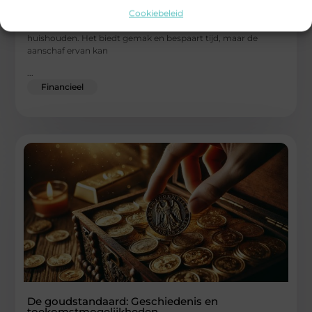
Cookiebeleid
Een wasmachine is een essentieel apparaat in elk
huishouden. Het biedt gemak en bespaart tijd, maar de
aanschaf ervan kan
...
Financieel
De goudstandaard: Geschiedenis en
toekomstmogelijkheden