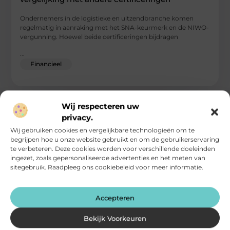
Ondernemers in de logistieke en uitzendbranche komen
regelmatig in aanraking met het SNA-keurmerk en de NIWO-
vergunning. Hoewel beide certificeringen bijdragen
...
Financieel
Wij respecteren uw
privacy.
Wij gebruiken cookies en vergelijkbare technologieën om te
begrijpen hoe u onze website gebruikt en om de gebruikerservaring
te verbeteren. Deze cookies worden voor verschillende doeleinden
ingezet, zoals gepersonaliseerde advertenties en het meten van
sitegebruik. Raadpleeg ons cookiebeleid voor meer informatie.
Accepteren
Bekijk Voorkeuren
Wasmachine op afbetaling: Alles wat je moet
weten