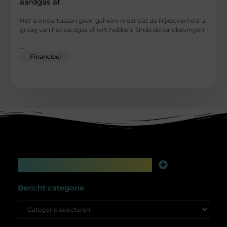
aardgas af
Het is ondertussen geen geheim meer dat de Rijksoverheid u
graag van het aardgas af wilt hebben. Sinds de aardbevingen
...
Financieel
Main Links
Linkbuilding platform: jouw geheime wapen voor betere online zichtbaarheid
Extra geld verdienen: slim bijverdienen in de digitale tijd
Bericht categorie