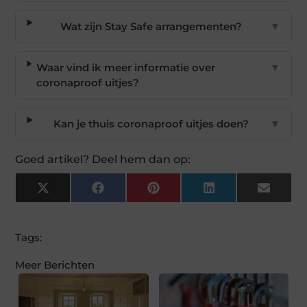
Wat zijn Stay Safe arrangementen?
▼
Waar vind ik meer informatie over
▼
coronaproof uitjes?
Kan je thuis coronaproof uitjes doen?
▼
Goed artikel? Deel hem dan op:
X
Facebook
Pinterest
LinkedIn
Email
(Twitter)
Tags:
Meer Berichten