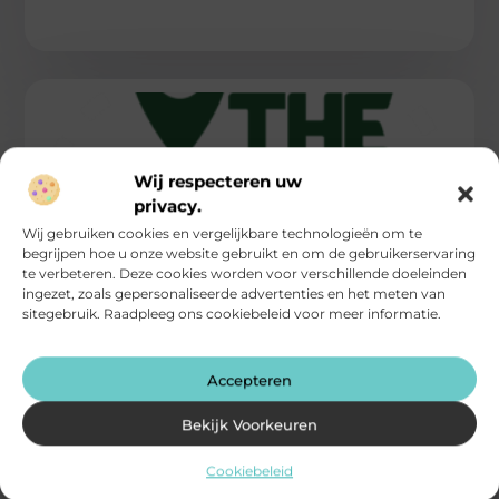
Wij respecteren uw
privacy.
Wij gebruiken cookies en vergelijkbare technologieën om te
begrijpen hoe u onze website gebruikt en om de gebruikerservaring
te verbeteren. Deze cookies worden voor verschillende doeleinden
ingezet, zoals gepersonaliseerde advertenties en het meten van
sitegebruik. Raadpleeg ons cookiebeleid voor meer informatie.
Waarom Je De Reistips van The Green Tourist
Zou Moeten Lezen!
Accepteren
Reizen is een van de meest verrijkende ervaringen die we
kunnen hebben, maar het is belangrijker dan ooit om
Bekijk Voorkeuren
verantwoorde
Cookiebeleid
...