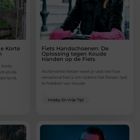
e Korte
Fiets Handschoenen: De
h
Oplossing tegen Koude
Handen op de Fiets
 Korte
Als fervente fietser weet je vast wel hoe
d als de
vervelend het is om tijdens het fietsen last
ederland,
te hebben van koude
...
Hobby En Vrije Tijd