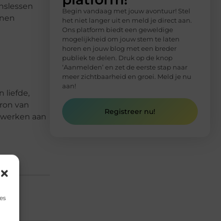
nslessen
Begin vandaag met jouw avontuur! Stel
nnen
het niet langer uit en meld je direct aan.
Ons platform biedt een geweldige
mogelijkheid om jouw stem te laten
horen en jouw blog met een breder
publiek te delen. Druk op de knop
‘Aanmelden’ en zet de eerste stap naar
meer zichtbaarheid en groei. Meld je nu
aan!
 liefde,
bron van
Registreer nu!
 werken aan
es