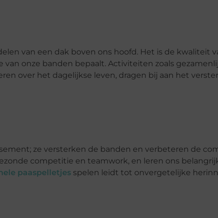
delen van een dak boven ons hoofd. Het is de kwaliteit 
van onze banden bepaalt. Activiteiten zoals gezamenlij
ren over het dagelijkse leven, dragen bij aan het verst
e
usement; ze versterken de banden en verbeteren de co
onde competitie en teamwork, en leren ons belangrij
nele paaspelletjes
spelen leidt tot onvergetelijke herin