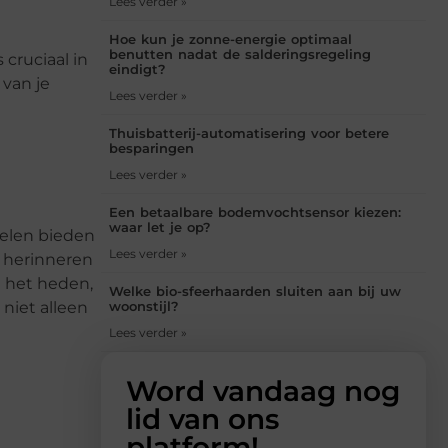
Lees verder »
Hoe kun je zonne-energie optimaal
benutten nadat de salderingsregeling
cruciaal in
eindigt?
 van je
Lees verder »
Thuisbatterij-automatisering voor betere
besparingen
Lees verder »
Een betaalbare bodemvochtsensor kiezen:
waar let je op?
uelen bieden
Lees verder »
e herinneren
 het heden,
Welke bio-sfeerhaarden sluiten aan bij uw
woonstijl?
niet alleen
Lees verder »
Word vandaag nog
lid van ons
platform!