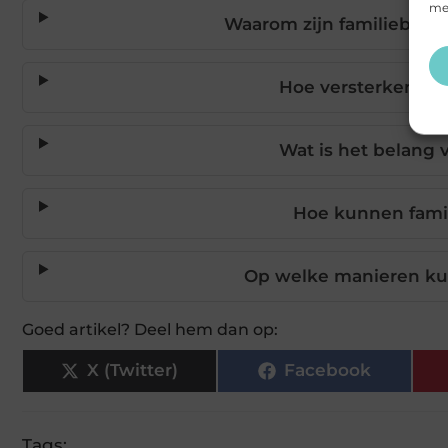
mee
Waarom zijn familieband
Hoe versterken sp
Wat is het belang 
Hoe kunnen famil
Op welke manieren kun
Goed artikel? Deel hem dan op:
X (Twitter)
Facebook
Tags: