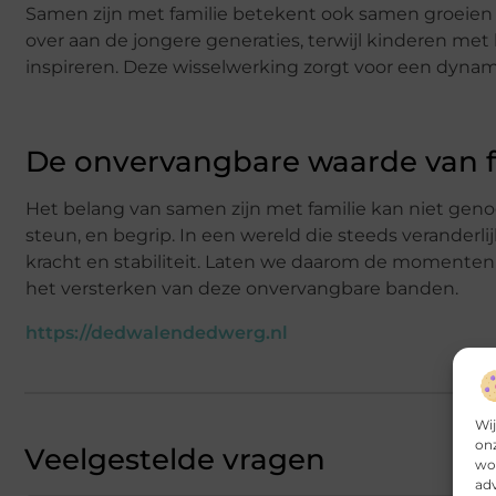
Samen zijn met familie betekent ook samen groeien 
over aan de jongere generaties, terwijl kinderen m
inspireren. Deze wisselwerking zorgt voor een dynam
De onvervangbare waarde van f
Het belang van samen zijn met familie kan niet gen
steun, en begrip. In een wereld die steeds veranderli
kracht en stabiliteit. Laten we daarom de momente
het versterken van deze onvervangbare banden.
https://dedwalendedwerg.nl
Wij
onz
Veelgestelde vragen
wor
adv