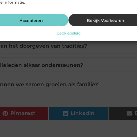
r informatie.
en belangrijk voor onze ontwikkeling?
Accepteren
Bekijk Voorkeuren
elletjesavonden de familieband?
Cookiebeleid
van het doorgeven van tradities?
ieleden elkaar ondersteunen?
nen we samen groeien als familie?
Pinterest
LinkedIn