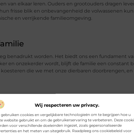
en van elkaar leren. Ouders en grootouders dragen leve
et hun frisse blik en onbevangenheid de volwassenen ku
ische en verrijkende familieomgeving.
amilie
oeg benadrukt worden. Het biedt ons een fundament van
jker en onzekerder wordt, blijft de familie een constant 
n koesteren die we met onze dierbaren doorbrengen, en
Wij respecteren uw privacy.
 gebruiken cookies en vergelijkbare technologieën om te begrijpen hoe u
e website gebruikt en om de gebruikerservaring te verbeteren. Deze cooki
den voor verschillende doeleinden ingezet, zoals gepersonaliseerde
ertenties en het meten van sitegebruik. Raadpleeg ons cookiebeleid voor