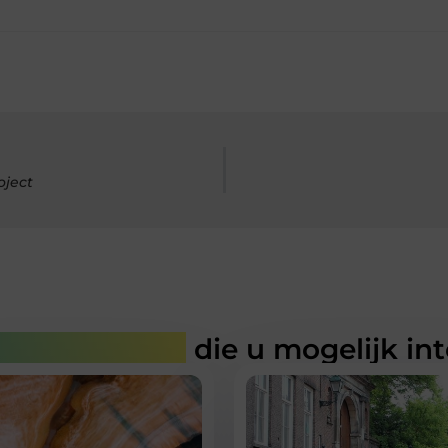
oject
rde artikelen
die u mogelijk in