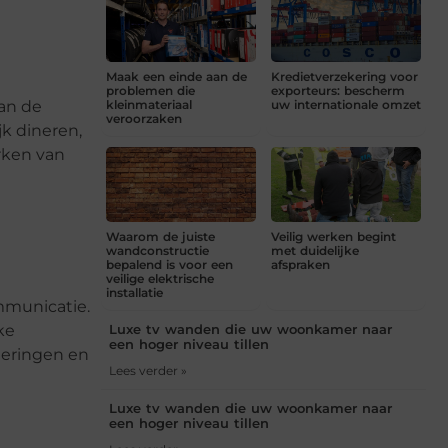
Maak een einde aan de
Kredietverzekering voor
problemen die
exporteurs: bescherm
van de
kleinmateriaal
uw internationale omzet
veroorzaken
k dineren,
erken van
Waarom de juiste
Veilig werken begint
wandconstructie
met duidelijke
bepalend is voor een
afspraken
veilige elektrische
installatie
mmunicatie.
Luxe tv wanden die uw woonkamer naar
ke
een hoger niveau tillen
neringen en
Lees verder »
Luxe tv wanden die uw woonkamer naar
een hoger niveau tillen