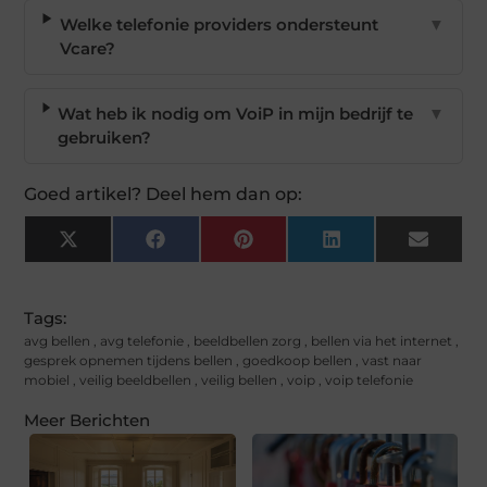
Welke telefonie providers ondersteunt
▼
Vcare?
Wat heb ik nodig om VoiP in mijn bedrijf te
▼
gebruiken?
Goed artikel? Deel hem dan op:
X
Facebook
Pinterest
LinkedIn
Email
(Twitter)
Tags:
avg bellen
,
avg telefonie
,
beeldbellen zorg
,
bellen via het internet
,
gesprek opnemen tijdens bellen
,
goedkoop bellen
,
vast naar
mobiel
,
veilig beeldbellen
,
veilig bellen
,
voip
,
voip telefonie
Meer Berichten