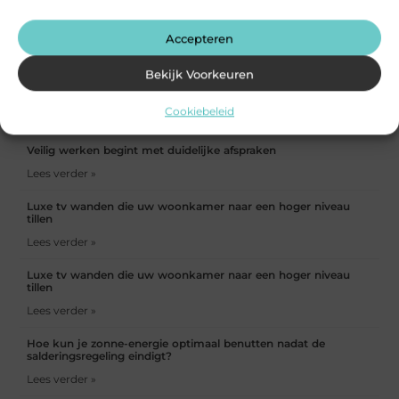
Accepteren
Kredietverzekering voor
Waarom de juiste
Bekijk Voorkeuren
exporteurs: bescherm uw
wandconstructie bepalend is
internationale omzet
voor een veilige elektrische
installatie
Cookiebeleid
Veilig werken begint met duidelijke afspraken
Lees verder »
Luxe tv wanden die uw woonkamer naar een hoger niveau
tillen
Lees verder »
Luxe tv wanden die uw woonkamer naar een hoger niveau
tillen
Lees verder »
Hoe kun je zonne-energie optimaal benutten nadat de
salderingsregeling eindigt?
Lees verder »