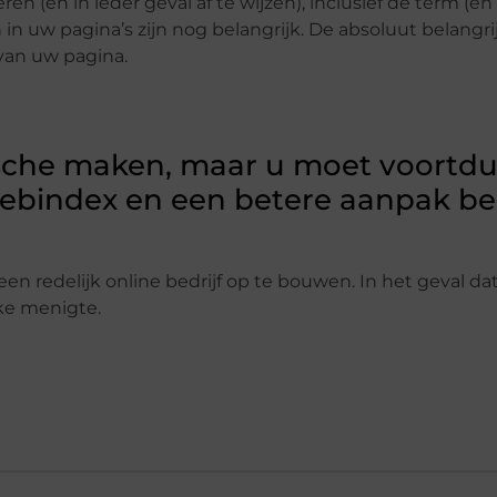
 (en in ieder geval af te wijzen), inclusief de term (en
n uw pagina’s zijn nog belangrijk. De absoluut belangri
 van uw pagina.
tische maken, maar u moet voortd
webindex en een betere aanpak b
 ​​redelijk online bedrijf op te bouwen. In het geval da
ke menigte.