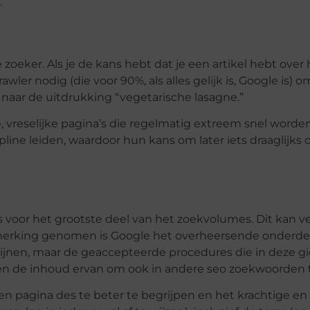
.
 zoeker. Als je de kans hebt dat je een artikel hebt ove
ler nodig (die voor 90%, als alles gelijk is, Google is) o
s naar de uitdrukking “vegetarische lasagne.”
, vreselijke pagina’s die regelmatig extreem snel worde
line leiden, waardoor hun kans om later iets draaglijks 
 voor het grootste deel van het zoekvolumes. Dit kan ve
nmerking genomen is Google het overheersende onderdee
chijnen, maar de geaccepteerde procedures die in deze 
e en de inhoud ervan om ook in andere seo zoekwoorden 
n pagina des te beter te begrijpen en het krachtige en