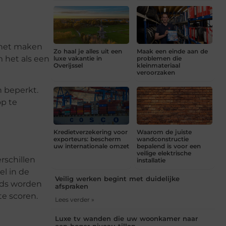
r het maken
Zo haal je alles uit een
Maak een einde aan de
m het als een
luxe vakantie in
problemen die
Overijssel
kleinmateriaal
veroorzaken
n beperkt.
op te
Kredietverzekering voor
Waarom de juiste
exporteurs: bescherm
wandconstructie
uw internationale omzet
bepalend is voor een
veilige elektrische
rschillen
installatie
l in de
Veilig werken begint met duidelijke
gids worden
afspraken
te scoren.
Lees verder »
Luxe tv wanden die uw woonkamer naar