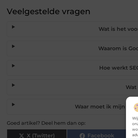
Veelgestelde vragen
Wat is het vo
Waarom is Goo
Hoe werkt SE
Wat 
Waar moet ik mijn zoe
Wij
Goed artikel? Deel hem dan op:
onz
wor
adv
X (Twitter)
Facebook