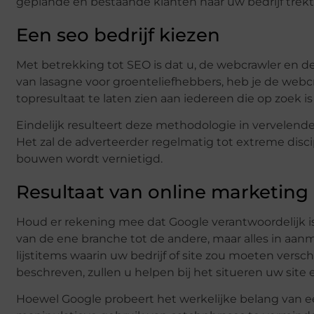
geplande en bestaande klanten naar uw bedrijf trekt
Een seo bedrijf kiezen
Met betrekking tot SEO is dat u, de webcrawler en de
van lasagne voor groenteliefhebbers, heb je de webcraw
topresultaat te laten zien aan iedereen die op zoek i
Eindelijk resulteert deze methodologie in vervelende
Het zal de adverteerder regelmatig tot extreme discip
bouwen wordt vernietigd.
Resultaat van online marketing
Houd er rekening mee dat Google verantwoordelijk is
van de ene branche tot de andere, maar alles in aa
lijstitems waarin uw bedrijf of site zou moeten vers
beschreven, zullen u helpen bij het situeren uw sit
Hoewel Google probeert het werkelijke belang van ee