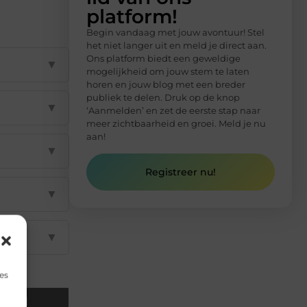
platform!
Begin vandaag met jouw avontuur! Stel
het niet langer uit en meld je direct aan.
Ons platform biedt een geweldige
▼
mogelijkheid om jouw stem te laten
horen en jouw blog met een breder
publiek te delen. Druk op de knop
▼
‘Aanmelden’ en zet de eerste stap naar
meer zichtbaarheid en groei. Meld je nu
aan!
▼
Registreer nu!
▼
▼
es
Email