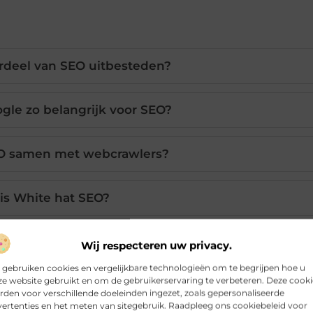
ordeel van SEO uitbesteden?
gle zo belangrijk voor SEO?
O samen met webcrawlers?
is White hat SEO?
chtermen plaatsen op mijn website?
Wij respecteren uw privacy.
 gebruiken cookies en vergelijkbare technologieën om te begrijpen hoe u
e website gebruikt en om de gebruikerservaring te verbeteren. Deze cooki
den voor verschillende doeleinden ingezet, zoals gepersonaliseerde
ertenties en het meten van sitegebruik. Raadpleeg ons cookiebeleid voor
Pinterest
LinkedIn