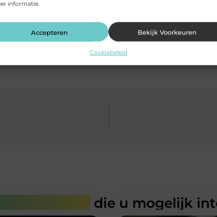
r informatie.
Accepteren
Bekijk Voorkeuren
Cookiebeleid
rde artikelen
die u mogelijk in