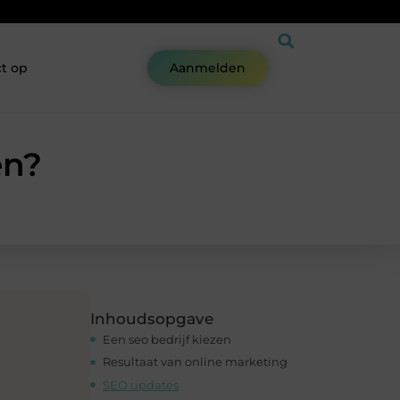
t op
Aanmelden
en?
Inhoudsopgave
Een seo bedrijf kiezen
Resultaat van online marketing
SEO updates