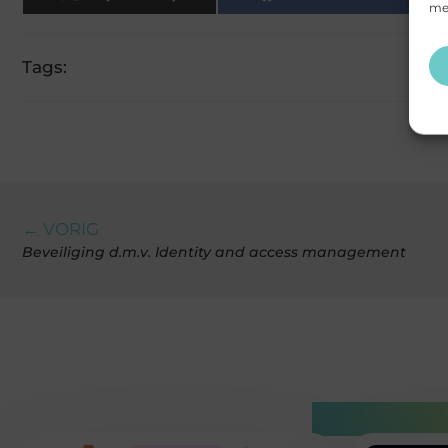
mee
Tags:
← VORIG
Beveiliging d.m.v. Identity and access management
Gerelatee