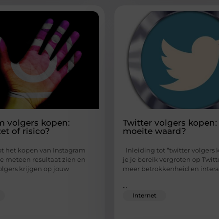
m volgers kopen:
Twitter volgers kopen: 
t of risico?
moeite waard?
ot het kopen van Instagram
Inleiding tot “twitter volgers
je meteen resultaat zien en
je je bereik vergroten op Twitt
olgers krijgen op jouw
meer betrokkenheid en intera
...
Internet