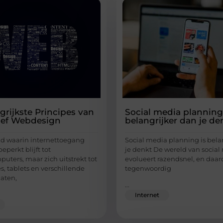
grijkste Principes van
Social media planning
ief Webdesign
belangrijker dan je de
ld waarin internettoegang
Social media planning is bela
eperkt blijft tot
je denkt De wereld van social
uters, maar zich uitstrekt tot
evolueert razendsnel, en daar
, tablets en verschillende
tegenwoordig
aten,
...
Internet