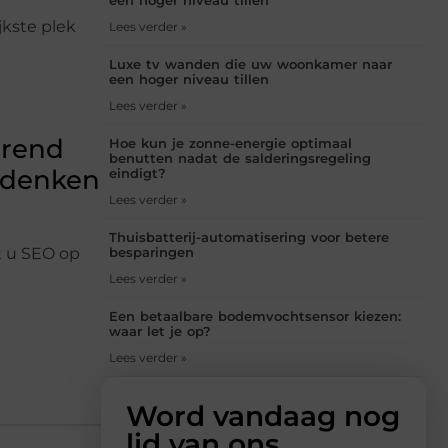
een hoger niveau tillen
jkste plek
Lees verder »
Luxe tv wanden die uw woonkamer naar
een hoger niveau tillen
Lees verder »
urend
Hoe kun je zonne-energie optimaal
benutten nadat de salderingsregeling
edenken
eindigt?
Lees verder »
Thuisbatterij-automatisering voor betere
besparingen
t u SEO op
Lees verder »
Een betaalbare bodemvochtsensor kiezen:
waar let je op?
Lees verder »
Word vandaag nog
lid van ons