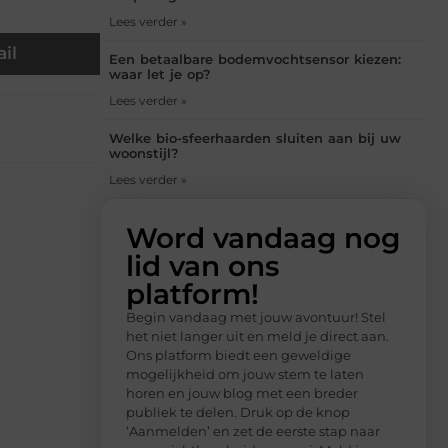
Lees verder »
il
Een betaalbare bodemvochtsensor kiezen:
waar let je op?
Lees verder »
Welke bio-sfeerhaarden sluiten aan bij uw
woonstijl?
Lees verder »
Word vandaag nog
lid van ons
platform!
Begin vandaag met jouw avontuur! Stel
het niet langer uit en meld je direct aan.
Ons platform biedt een geweldige
mogelijkheid om jouw stem te laten
horen en jouw blog met een breder
publiek te delen. Druk op de knop
‘Aanmelden’ en zet de eerste stap naar