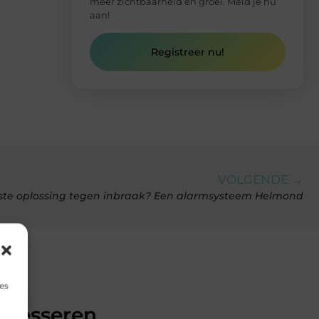
meer zichtbaarheid en groei. Meld je nu
aan!
Registreer nu!
VOLGENDE →
ste oplossing tegen inbraak? Een alarmsysteem Helmond
es
teresseren