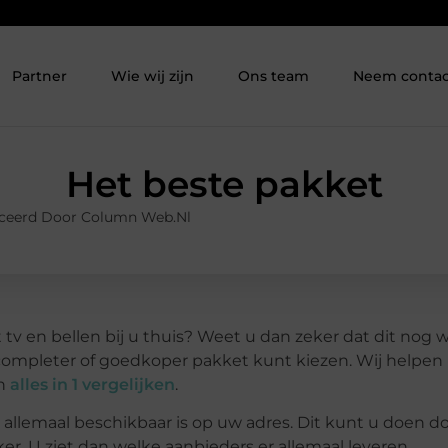
Partner
Wie wij zijn
Ons team
Neem contac
Het beste pakket
ceerd Door Column Web.nl
t tv en bellen bij u thuis? Weet u dan zeker dat dit nog 
 completer of goedkoper pakket kunt kiezen. Wij helpen 
an
alles in 1 vergelijken
.
 allemaal beschikbaar is op uw adres. Dit kunt u doen d
er. U ziet dan welke aanbieders er allemaal leveren.