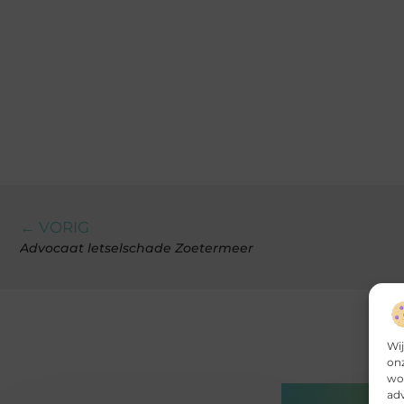
← VORIG
Advocaat letselschade Zoetermeer
Wij
onz
wor
Gerelatee
adv