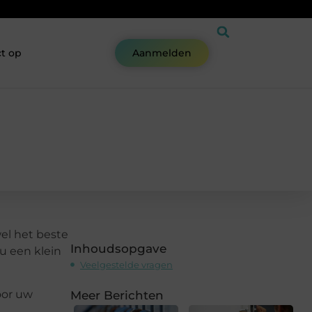
t op
Aanmelden
wel het beste
Inhoudsopgave
u een klein
Veelgestelde vragen
oor uw
Meer Berichten