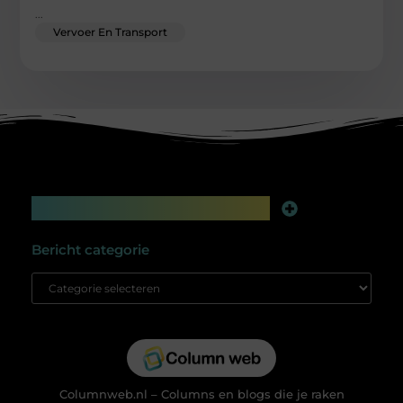
...
Vervoer En Transport
Main Links
Linkbuilding platform: jouw geheime wapen voor betere online zichtbaarheid
Extra geld verdienen: slim bijverdienen in de digitale tijd
Bericht categorie
Columnweb.nl – Columns en blogs die je raken