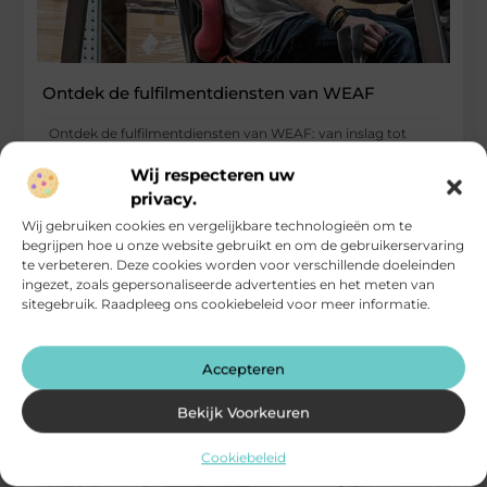
Ontdek de fulfilmentdiensten van WEAF
Ontdek de fulfilmentdiensten van WEAF: van inslag tot
verzending Voor groeiende webshops is fulfilment geen
Wij respecteren uw
bijzaak meer, maar een
privacy.
...
Wij gebruiken cookies en vergelijkbare technologieën om te
Vervoer En Transport
begrijpen hoe u onze website gebruikt en om de gebruikerservaring
te verbeteren. Deze cookies worden voor verschillende doeleinden
ingezet, zoals gepersonaliseerde advertenties en het meten van
sitegebruik. Raadpleeg ons cookiebeleid voor meer informatie.
Accepteren
Bekijk Voorkeuren
Cookiebeleid