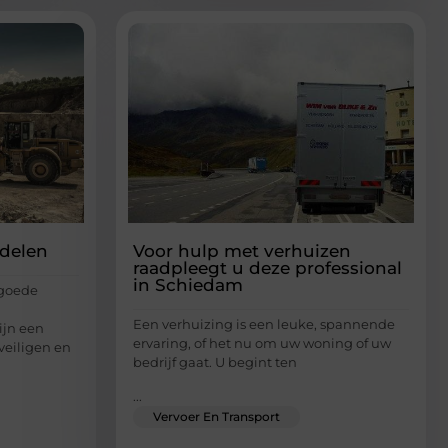
delen
Voor hulp met verhuizen
raadpleegt u deze professional
in Schiedam
 goede
Een verhuizing is een leuke, spannende
jn een
ervaring, of het nu om uw woning of uw
veiligen en
bedrijf gaat. U begint ten
...
Vervoer En Transport