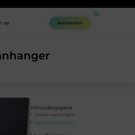
t op
Aanmelden
aanhanger
Inhoudsopgave
Soorten aanhangers
Veelgestelde vragen