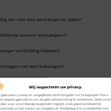
odig om met een aanhanger te rijden?
chillende soorten aanhangers?
anger verlichting hebben?
dvermogen van een bakwagen?
ussen een bakwagen en plateauwagen?
Wij respecteren uw privacy.
 gebruiken cookies en vergelijkbare technologieën om te begrijpen hoe u
e website gebruikt en om de gebruikerservaring te verbeteren. Deze cooki
den voor verschillende doeleinden ingezet, zoals gepersonaliseerde
Pinterest
LinkedIn
ertenties en het meten van sitegebruik. Raadpleeg ons cookiebeleid voor