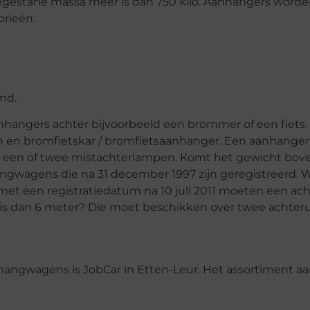
toegestane massa meer is dan 750 kilo. Aanhangers worde
orieën:
md.
hangers achter bijvoorbeeld een brommer of een fiets.
en en bromfietskar / bromfietsaanhanger. Een aanhange
an een of twee mistachterlampen. Komt het gewicht bov
hangwagens die na 31 december 1997 zijn geregistreerd. W
met een registratiedatum na 10 juli 2011 moeten een achte
 dan 6 meter? Die moet beschikken over twee achteruit
angwagens is JobCar in Etten-Leur. Het assortiment aa