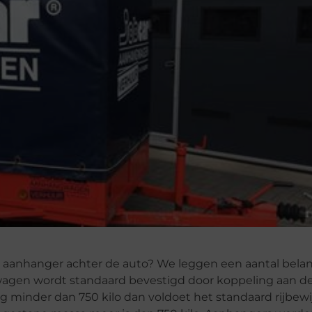
 aanhanger achter de auto? We leggen een aantal belan
agen wordt standaard bevestigd door koppeling aan d
 minder dan 750 kilo dan voldoet het standaard rijbewi