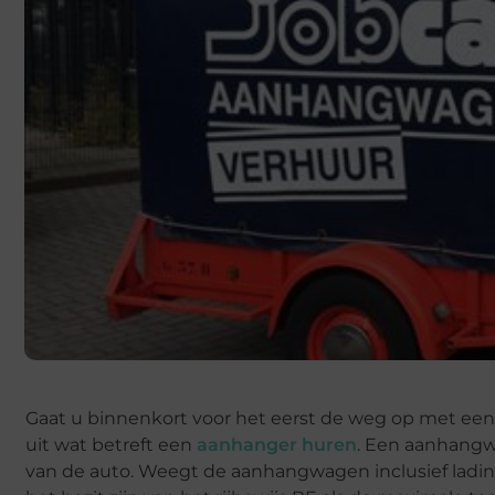
Gaat u binnenkort voor het eerst de weg op met een
uit wat betreft een
aanhanger huren
. Een aanhangw
van de auto. Weegt de aanhangwagen inclusief lading