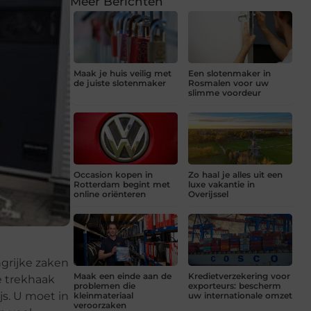
Meer Berichten
Maak je huis veilig met
Een slotenmaker in
de juiste slotenmaker
Rosmalen voor uw
slimme voordeur
Occasion kopen in
Zo haal je alles uit een
Rotterdam begint met
luxe vakantie in
online oriënteren
Overijssel
grijke zaken
Maak een einde aan de
Kredietverzekering voor
e trekhaak
problemen die
exporteurs: bescherm
js. U moet in
kleinmateriaal
uw internationale omzet
veroorzaken