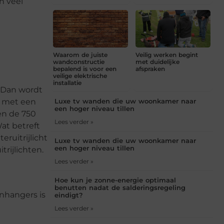
n veel
Waarom de juiste
Veilig werken begint
wandconstructie
met duidelijke
bepalend is voor een
afspraken
veilige elektrische
installatie
 Dan wordt
Luxe tv wanden die uw woonkamer naar
r met een
een hoger niveau tillen
en de 750
Lees verder »
at betreft
ruitrijlicht
Luxe tv wanden die uw woonkamer naar
een hoger niveau tillen
rijlichten.
Lees verder »
Hoe kun je zonne-energie optimaal
benutten nadat de salderingsregeling
nhangers is
eindigt?
Lees verder »