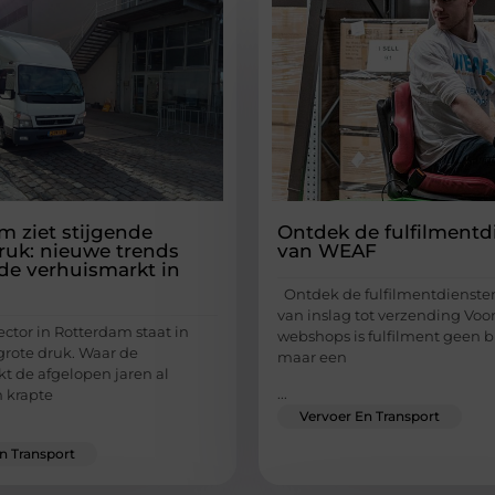
m ziet stijgende
Ontdek de fulfilmentd
ruk: nieuwe trends
van WEAF
de verhuismarkt in
Ontdek de fulfilmentdienste
van inslag tot verzending Voo
ctor in Rotterdam staat in
webshops is fulfilment geen b
grote druk. Waar de
maar een
 de afgelopen jaren al
...
 krapte
Vervoer En Transport
n Transport