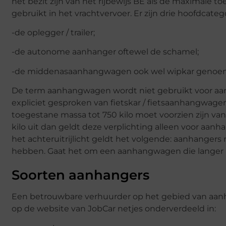
het bezit zijn van het rijbewijs BE als de maximale 
gebruikt in het vrachtvervoer. Er zijn drie hoofdcateg
-de oplegger / trailer;
-de autonome aanhanger oftewel de schamel;
-de middenasaanhangwagen ook wel wipkar genoe
De term aanhangwagen wordt niet gebruikt voor aan
expliciet gesproken van fietskar / fietsaanhangwag
toegestane massa tot 750 kilo moet voorzien zijn v
kilo uit dan geldt deze verplichting alleen voor aan
het achteruitrijlicht geldt het volgende: aanhangers 
hebben. Gaat het om een aanhangwagen die langer is
Soorten aanhangers
Een betrouwbare verhuurder op het gebied van aanh
op de website van JobCar netjes onderverdeeld in: