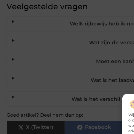
Veelgestelde vragen
Welk rijbewijs heb ik n
Wat zijn de vers
Moet een aanh
Wat is het laa
Wat is het verschil t
Goed artikel? Deel hem dan op:
Wij
onz
wor
X (Twitter)
Facebook
adv