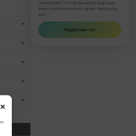
‘Aanmelden’ en zet de eerste stap naar
meer zichtbaarheid en groei. Meld je nu
aan!
▼
Registreer nu!
▼
▼
▼
▼
es
Email