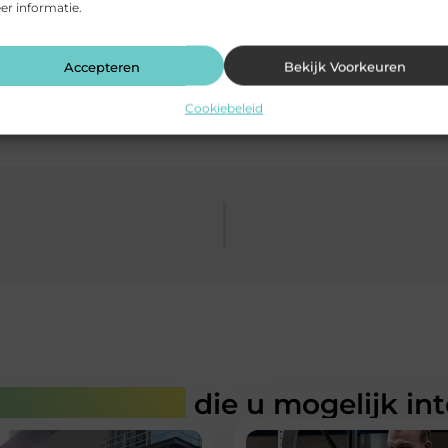
r informatie.
Accepteren
Bekijk Voorkeuren
Cookiebeleid
rde artikelen
die u mogelijk in