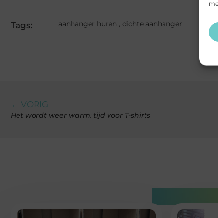
mee
aanhanger huren
,
dichte aanhanger
Tags:
← VORIG
Het wordt weer warm: tijd voor T-shirts
Gerelatee