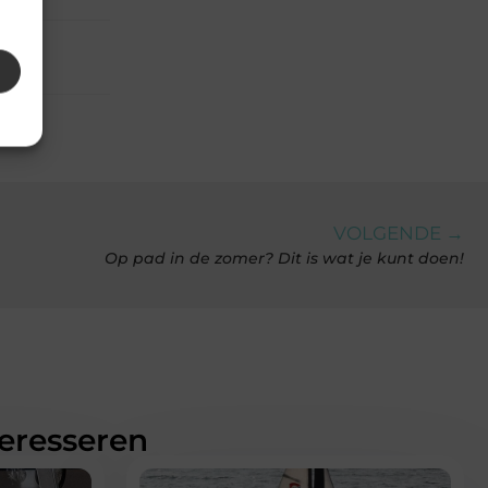
VOLGENDE →
Op pad in de zomer? Dit is wat je kunt doen!
teresseren