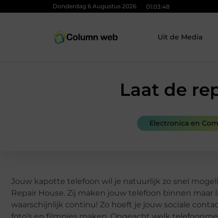
Donderdag 6 Augustus 2026
01:03:49
Uit de Media
Laat de re
Electronica en Co
Jouw kapotte telefoon wil je natuurlijk zo snel moge
Repair House. Zij maken jouw telefoon binnen maar lie
waarschijnlijk continu! Zo hoeft je jouw sociale cont
foto’s en filmpjes maken. Ongeacht welk telefoonme