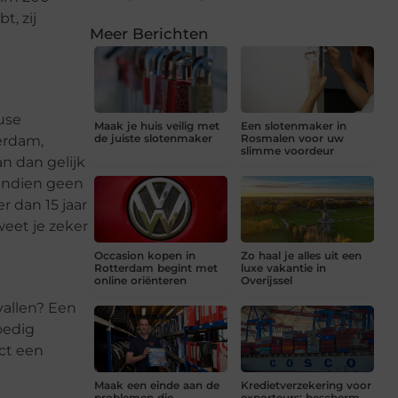
t, zij
Meer Berichten
ouse
Maak je huis veilig met
Een slotenmaker in
de juiste slotenmaker
Rosmalen voor uw
terdam,
slimme voordeur
n dan gelijk
vendien geen
 dan 15 jaar
weet je zeker
Occasion kopen in
Zo haal je alles uit een
Rotterdam begint met
luxe vakantie in
online oriënteren
Overijssel
vallen? Een
oedig
ect een
Maak een einde aan de
Kredietverzekering voor
problemen die
exporteurs: bescherm