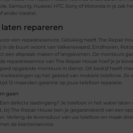
le, Samsung, Huawei, HTC, Sony of Motorola in je zak heb
f ander toestel.
 laten repareren
zen voor een reparatieservice. Gelukkig heeft The Repair H
 jij in de buurt woont van Valkenswaard, Eindhoven, Rot
ect een afspraak maken of langskomen. De monteurs gaa
 de reparatieservice van The Repair House hoef je je bo
ed opgeleide monteurs in dienst. Dit bedrijf heeft meer
 ontwikkelingen op het gebied van mobiele telefonie. Zo 
ltijd 12 maanden garantie op jouw telefoon reparatie.
ien gaan
 defecte laadingang? Je telefoon in het water laten 
, bij The Repair House ben je gegarandeerd van een sp
elen. Verleng de levensduur van uw telefoon en maak dir
met de klantenservice.