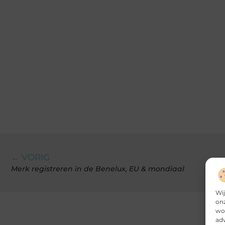
← VORIG
Merk registreren in de Benelux, EU & mondiaal
Wij
onz
wor
adv