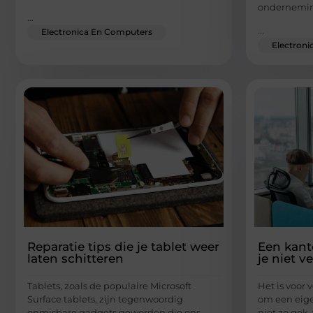
ondernemin
...
...
Electronica En Computers
Electron
Reparatie tips die je tablet weer
Een kant
laten schitteren
je niet v
Tablets, zoals de populaire Microsoft
Het is voor 
Surface tablets, zijn tegenwoordig
om een eige
onmisbare gadgets geworden die ons
niet zo gek,