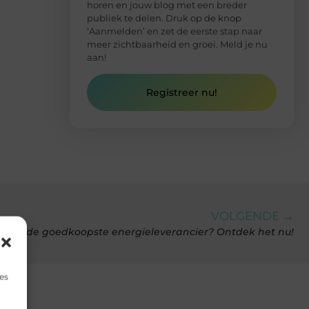
horen en jouw blog met een breder
publiek te delen. Druk op de knop
‘Aanmelden’ en zet de eerste stap naar
meer zichtbaarheid en groei. Meld je nu
aan!
Registreer nu!
VOLGENDE →
at is de goedkoopste energieleverancier? Ontdek het nu!
es