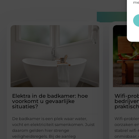
mee
Gerelatee
Elektra in de badkamer: hoe
Wifi-pro
voorkomt u gevaarlijke
bedrijve
situaties?
praktisc
De badkamer is een plek waar water,
Wifi-proble
vocht en elektriciteit samenkomen. Juist
oorzaken en
daarom gelden hier strenge
stabiel wif
veiligheidsregels. Bij de aanleg
onmisbaar, 