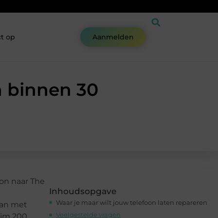
t op
Aanmelden
n binnen 30
oon naar The
Inhoudsopgave
Waar je maar wilt jouw telefoon laten repareren
gaan met
Veelgestelde vragen
uim 200