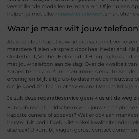
verschillende modellen te repareren. Of je nu een App
helpen je met elke
reparatie; telefoon
, smartphone o
Waar je maar wilt jouw telefoon
Als je telefoon kapot is, wil je uiteraard niet ver rei
meerdere filialen verspreid door heel Nederland. Als
Oosterhout, Veghel, Helmond of Hengelo, kun je dir
met jouw telefoon aan de slag! Over de kwaliteit van
zorgen te maken. Zij nemen immers enkel erkende, go
ervaring en blijft altijd up-to-date met de nieuwste
dat je goed zit! Toch niet tevreden? Daarom krijg je a
Je zult deze reparatieservice geen klus uit de weg z
Een gebroken beeldscherm voor jouw smartphone? Een
kapotte camera of speaker? Wat er ook aan mankeert
herstel. Dit bedrijf gebruikt enkel kwaliteitsonderd
afspraak! U kunt bij vragen gerust contact opnemen 