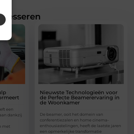
teresseren
ulp
Nieuwste Technologieën voor
ormeert
de Perfecte Beamerervaring in
de Woonkamer
eft een
De beamer, ooit het domein van
aan dankzij
conferentiezalen en home cinema-
enthousiastelingen, heeft de laatste jaren
n met
een opmerkelijke transformatie