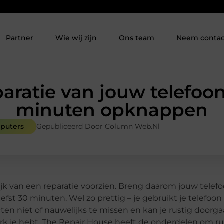
Partner
Wie wij zijn
Ons team
Neem contac
paratie van jouw telefoo
minuten opknappen
mputers
Gepubliceerd Door Column Web.nl
lijk van een reparatie voorzien. Breng daarom jouw telef
fst 30 minuten. Wel zo prettig – je gebruikt je telefoon
acten niet of nauwelijks te missen en kan je rustig door
rk je hebt, The Repair House heeft de onderdelen om r