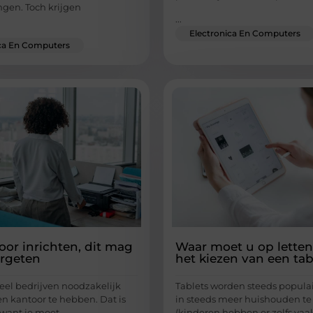
gen. Toch krijgen
...
Electronica En Computers
ica En Computers
oor inrichten, dit mag
Waar moet u op letten
ergeten
het kiezen van een tab
veel bedrijven noodzakelijk
Tablets worden steeds populai
n kantoor te hebben. Dat is
in steeds meer huishouden te
 want je moet
(kinderen hebben er zelfs vaak