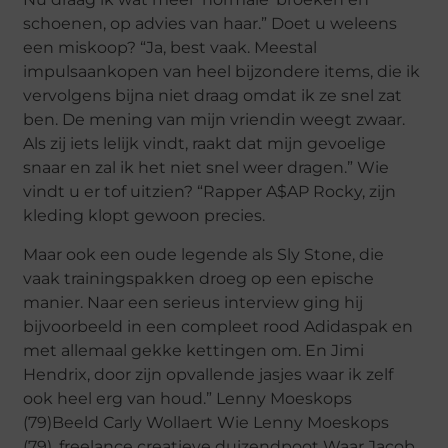
schoenen, op advies van haar.” Doet u weleens
een miskoop? “Ja, best vaak. Meestal
impulsaankopen van heel bijzondere items, die ik
vervolgens bijna niet draag omdat ik ze snel zat
ben. De mening van mijn vriendin weegt zwaar.
Als zij iets lelijk vindt, raakt dat mijn gevoelige
snaar en zal ik het niet snel weer dragen.” Wie
vindt u er tof uitzien? “Rapper A$AP Rocky, zijn
kleding klopt gewoon precies.
Maar ook een oude legende als Sly Stone, die
vaak trainingspakken droeg op een epische
manier. Naar een serieus interview ging hij
bijvoorbeeld in een compleet rood Adidaspak en
met allemaal gekke kettingen om. En Jimi
Hendrix, door zijn opvallende jasjes waar ik zelf
ook heel erg van houd.” Lenny Moeskops
(79)Beeld Carly Wollaert Wie Lenny Moeskops
(79), freelance creatieve duizendpoot Waar Jacob