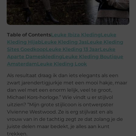
Table of Contents
Leuke Ibiza Kleding
Leuke
Kleding Hijab
Leuke Kleding Jas
Leuke Kleding
Sites Goedkoop
Leuke Kleding 13 Jaar
Leuke
Aparte Dameskleding
Leuke Kleding Boutique
Amsterdam
Leuke Kleding Look
Als resultaat draag ik dan iets elegants als een
zwart jarendertigjurkje met een mooi hakje, maar
dan wel met een enorm lelijk, veel te groot,
Michael Kors-horloge.” Wie vindt u er stijlvol
uitzien? “Mijn grote stijlicoon is ontwerpster
Vivienne Westwood. Ze is erg stijlvast en als
vrouw van in de tachtig zegt ze dat zolang je de
juiste delen maar bedekt, je alles aan kunt
trekken.