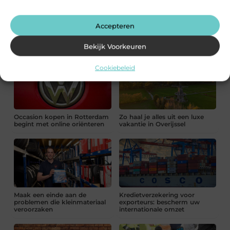
Accepteren
Maak je huis veilig met de
Een slotenmaker in Rosmalen
juiste slotenmaker
voor uw slimme voordeur
Bekijk Voorkeuren
Cookiebeleid
Occasion kopen in Rotterdam
Zo haal je alles uit een luxe
begint met online oriënteren
vakantie in Overijssel
Maak een einde aan de
Kredietverzekering voor
problemen die kleinmateriaal
exporteurs: bescherm uw
veroorzaken
internationale omzet