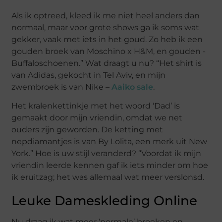
Als ik optreed, kleed ik me niet heel anders dan
normaal, maar voor grote shows ga ik soms wat
gekker, vaak met iets in het goud. Zo heb ik een
gouden broek van Moschino x H&M, en gouden ­
Buffaloschoenen.” Wat draagt u nu? “Het shirt is
van Adidas, gekocht in Tel Aviv, en mijn
zwembroek is van Nike –
Aaiko sale
.
Het kralenkettinkje met het woord ‘Dad’ is
gemaakt door mijn vriendin, omdat we net
ouders zijn geworden. De ­ketting met
nepdiamantjes is van By Lolita, een merk uit New
York.” Hoe is uw stijl veranderd? “Voordat ik mijn
vriendin leerde kennen gaf ik iets minder om hoe
ik eruitzag; het was allemaal wat meer verslonsd.
Leuke Dameskleding Online
Nu draag ik wat meer ‘normale’ broeken en