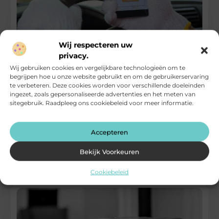
Wij respecteren uw
privacy.
Wij gebruiken cookies en vergelijkbare technologieën om te
begrijpen hoe u onze website gebruikt en om de gebruikerservaring
Hoe technologie de hulp oproepervaring
transformeert
te verbeteren. Deze cookies worden voor verschillende doeleinden
ingezet, zoals gepersonaliseerde advertenties en het meten van
sitegebruik. Raadpleeg ons cookiebeleid voor meer informatie.
De hulpverleningservaring heeft een enorme transformatie
ondergaan dankzij de voortdurende evolutie van
technologie. Hulp inschakelen met persoonlijke noodknop is
een
Accepteren
...
Bekijk Voorkeuren
Electronica En Computers
Cookiebeleid