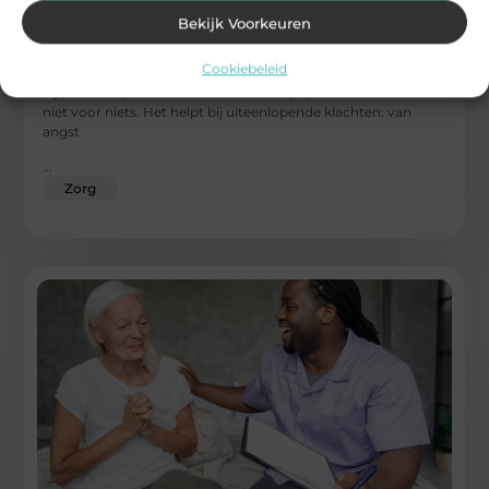
Bekijk Voorkeuren
Waarom hypnotherapie zo goed werkt: de
kracht van het onderbewuste
Cookiebeleid
Hypnotherapie wint steeds meer aan populariteit – en dat is
niet voor niets. Het helpt bij uiteenlopende klachten: van
angst
...
Zorg