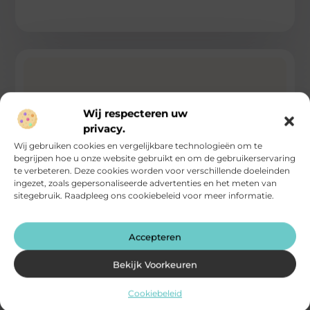
Wij respecteren uw
privacy.
Wij gebruiken cookies en vergelijkbare technologieën om te
begrijpen hoe u onze website gebruikt en om de gebruikerservaring
te verbeteren. Deze cookies worden voor verschillende doeleinden
ingezet, zoals gepersonaliseerde advertenties en het meten van
sitegebruik. Raadpleeg ons cookiebeleid voor meer informatie.
De ouderen in coronatijd
Accepteren
Heeft u misschien een opa of oma of schoonmoeder of
schoonvader of tante of oom die al in zijn of
Bekijk Voorkeuren
...
Computers / Internet / Searching
Cookiebeleid