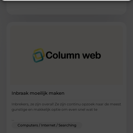
Inbraak moeilijk maken
Inbrekers, ze zijn overal! Ze zijn continu opzoek naar de meest
gunstige en makkelijk optie om even snel wat te
...
Computers / Internet / Searching