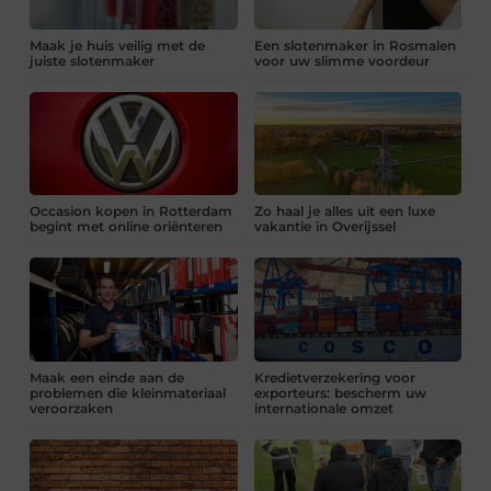
Maak je huis veilig met de
Een slotenmaker in Rosmalen
juiste slotenmaker
voor uw slimme voordeur
Occasion kopen in Rotterdam
Zo haal je alles uit een luxe
begint met online oriënteren
vakantie in Overijssel
Maak een einde aan de
Kredietverzekering voor
problemen die kleinmateriaal
exporteurs: bescherm uw
veroorzaken
internationale omzet