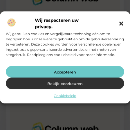
Wij respecteren uw
privacy.
Wij gebruiken cookies en vergelijkbare technologieën om te
De ouderen in coronatijd
begrijpen hoe u onze website gebruikt en om de gebruikerservaring
te verbeteren. Deze cookies worden voor verschillende doeleinden
Heeft u misschien een opa of oma of schoonmoeder of
ingezet, zoals gepersonaliseerde advertenties en het meten van
schoonvader of tante of oom die al in zijn of
sitegebruik. Raadpleeg ons cookiebeleid voor meer informatie.
...
Computers / Internet / Searching
Accepteren
Bekijk Voorkeuren
Cookiebeleid