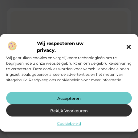
Wij respecteren uw
privacy.
Wij gebruiken cookies en vergelijkbare technologieën om te
begrijpen hoe u onze website gebruikt en om de gebruikerservaring
te verbeteren. Deze cookies worden voor verschillende doeleinden
ingezet, zoals gepersonaliseerde advertenties en het meten van
sitegebruik. Raadpleeg ons cookiebeleid voor meer informatie.
De ouderen in coronatijd
Heeft u misschien een opa of oma of schoonmoeder of
Accepteren
schoonvader of tante of oom die al in zijn of
...
Bekijk Voorkeuren
Computers / Internet / Searching
Cookiebeleid