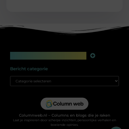
Main Links
Linkbuilding platform: jouw geheime wapen voor betere online zichtbaarheid
Extra geld verdienen: slim bijverdienen in de digitale tijd
Bericht categorie
Columnweb.nl – Columns en blogs die je raken
Laat je inspireren door scherpe inzichten, persoonlijke verhalen en
boeiende opinies.