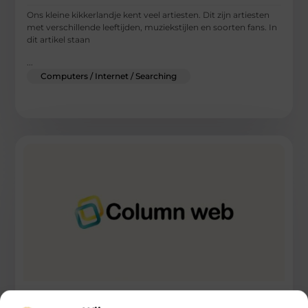
Ons kleine kikkerlandje kent veel artiesten. Dit zijn artiesten
met verschillende leeftijden, muziekstijlen en soorten fans. In
dit artikel staan
...
Computers / Internet / Searching
Het vermijden van fraude tijdens online winkelen