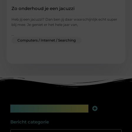
Zo onderhoud je een jacuzzi
Heb jij een jacuzzi? Dan ben jij daar waarschijnlijk echt super
blij mee. Je geniet er het hele jaar van,
...
Computers / Internet / Searching
Main Links
Linkbuilding platform: jouw geheime wapen voor betere online zichtbaarheid
Extra geld verdienen: slim bijverdienen in de digitale tijd
Bericht categorie