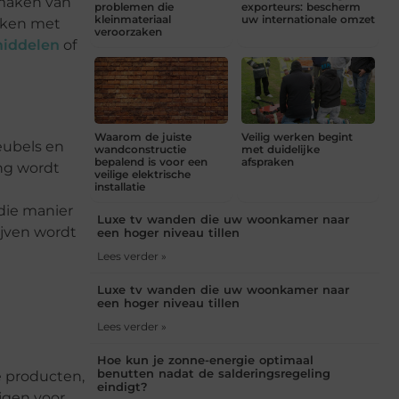
nmaken van
problemen die
exporteurs: bescherm
kleinmateriaal
uw internationale omzet
maken met
veroorzaken
middelen
of
Waarom de juiste
Veilig werken begint
eubels en
wandconstructie
met duidelijke
bepalend is voor een
afspraken
ing wordt
veilige elektrische
installatie
die manier
Luxe tv wanden die uw woonkamer naar
ijven wordt
een hoger niveau tillen
Lees verder »
Luxe tv wanden die uw woonkamer naar
een hoger niveau tillen
Lees verder »
Hoe kun je zonne-energie optimaal
benutten nadat de salderingsregeling
e producten,
eindigt?
jgen voor