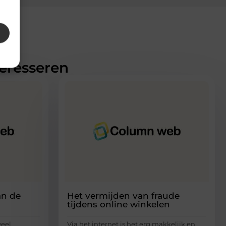
teresseren
an de
Het vermijden van fraude
tijdens online winkelen
veel
Via het internet is het erg makkelijk en