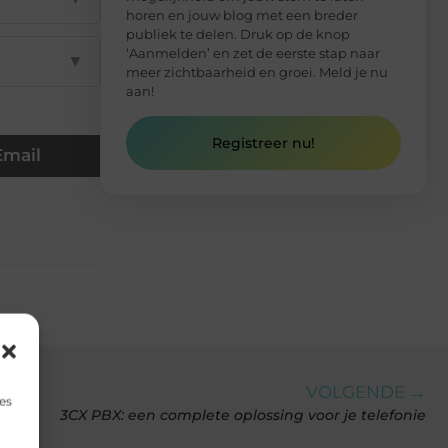
horen en jouw blog met een breder
publiek te delen. Druk op de knop
‘Aanmelden’ en zet de eerste stap naar
▼
meer zichtbaarheid en groei. Meld je nu
aan!
Registreer nu!
Email
VOLGENDE →
es
3CX PBX: een complete oplossing voor je telefonie