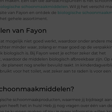
unnen maken. Eén van die aandachtspunten is het schoo
cologische schoonmaakmiddelen
. Wil jij het verschil 
ite van Fayon en ontdek de
biologische schoonmaak
 het gehele assortiment.
len van Fayon
dat mogelijk niet goed werkt, waardoor onder andere m
echter minder waar, zolang er maar goed op de verpakk
iologisch is. Bij Fayon weet je echter zeker dat het
waardoor de middelen biologisch afbreekbaar zijn. Op 
 de planeet nog sneller bevuild raakt. In kinderdagverbl
kt voor het toilet, wat zeker aan te raden is voor een
e schoonmaakmiddelen?
ogische schoonmaakproducten, waarmee jij bijdraagt aan
yon heeft het in huis! Heb jij nog vragen over één van d
on te kunnen maken of zou je meer informatie willen kri