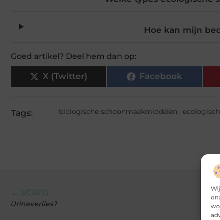
Hoe kan mijn be
Goed artikel? Deel hem dan op:
X (Twitter)
Facebook
biologische schoonmaakmiddelen
,
ecologisc
Tags:
Wij
← VORIG
onz
Urineverlies?
wor
adv