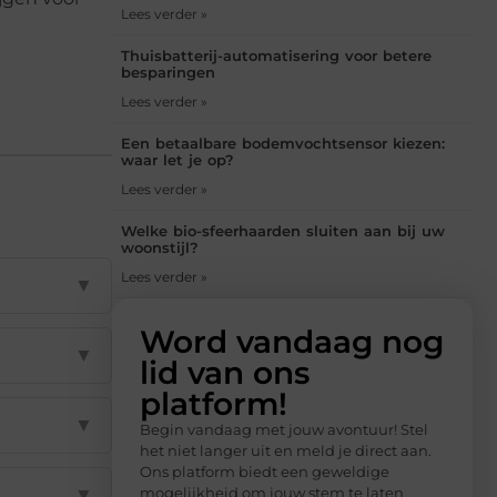
Lees verder »
Thuisbatterij-automatisering voor betere
besparingen
Lees verder »
Een betaalbare bodemvochtsensor kiezen:
waar let je op?
Lees verder »
Welke bio-sfeerhaarden sluiten aan bij uw
woonstijl?
Lees verder »
▼
Word vandaag nog
▼
lid van ons
platform!
▼
Begin vandaag met jouw avontuur! Stel
het niet langer uit en meld je direct aan.
Ons platform biedt een geweldige
▼
mogelijkheid om jouw stem te laten