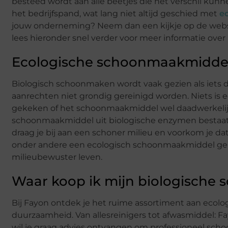
besteed wordt aan alle beetjes die het verschil k
het bedrijfspand, wat lang niet altijd geschied met
e
jouw onderneming? Neem dan een kijkje op de webs
lees hieronder snel verder voor meer informatie over
Ecologische schoonmaakmidde
Biologisch schoonmaken wordt vaak gezien als iets 
aanrechten niet grondig gereinigd worden. Niets is 
gekeken of het schoonmaakmiddel wel daadwerkelijk b
schoonmaakmiddel uit biologische enzymen bestaat, 
draag je bij aan een schoner milieu en voorkom je dat
onder andere een ecologisch schoonmaakmiddel gebrui
milieubewuster leven.
Waar koop ik mijn biologisch
Bij Fayon ontdek je het ruime assortiment aan ecol
duurzaamheid. Van allesreinigers tot afwasmiddel: Fa
wil je graag advies ontvangen om professioneel scho