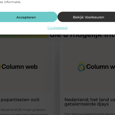
r informatie.
Accepteren
Bekijk Voorkeuren
Cookiebeleid
rde artikelen
die u mogelijk in
 popartiesten ooit
Nederland; het land v
getalenteerde djays
dustrie blijft maar groeien.
Ons kleine kikkerlandje kent 
erd er zoveel geluisterd naar