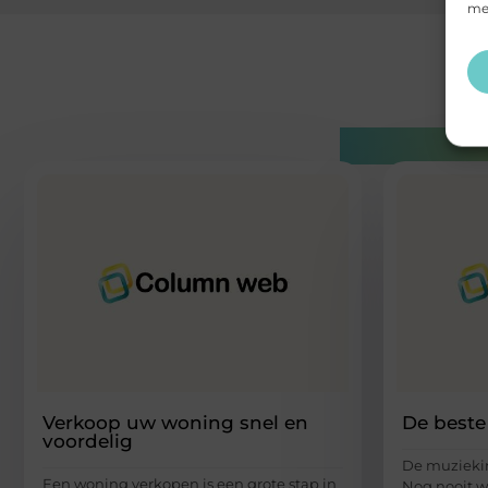
mee
Gerelatee
Verkoop uw woning snel en
De beste
voordelig
De muziekin
Een woning verkopen is een grote stap in
Nog nooit w